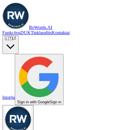
ReWords.AI
Funkcijos
DUK
Tinklaraštis
Kontaktai
🇱🇹
LT
Istorija
Sign in with Google
Sign in