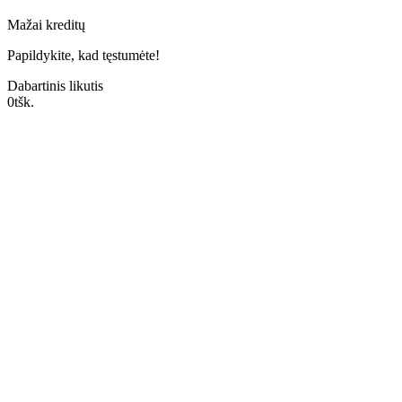
Mažai kreditų
Papildykite, kad tęstumėte!
Dabartinis likutis
0
tšk.