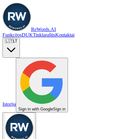
ReWords.AI
Funkcijos
DUK
Tinklaraštis
Kontaktai
🇱🇹
LT
Istorija
Sign in with Google
Sign in