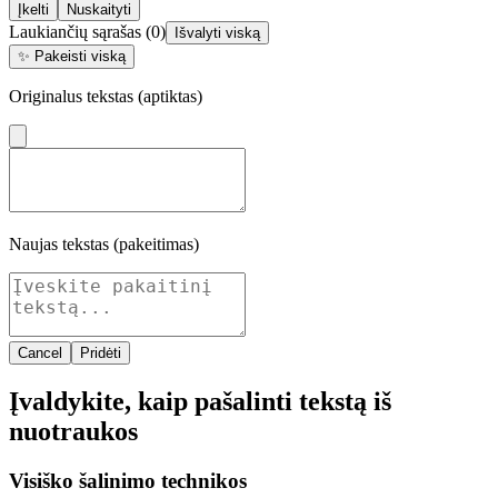
Įkelti
Nuskaityti
Laukiančių sąrašas
(
0
)
Išvalyti viską
✨
Pakeisti viską
Originalus tekstas (aptiktas)
Naujas tekstas (pakeitimas)
Cancel
Pridėti
Įvaldykite, kaip pašalinti tekstą iš
nuotraukos
Visiško šalinimo technikos