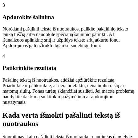
3
Apdorokite šalinimą
Norėdami pašalinti tekstą iš nuotraukos, palikite pakaitinio teksto
lauką tuščią arba naudokite specialią šalinimo parinktį. AI
išanalizuos aplinkinę sritį ir užpildys teksto sritį atkurtu fonu.
Apdorojimas gali užtrukti ilgiau su sudėtingu fonu.
4
Patikrinkite rezultatą
Pašalinę tekstą iš nuotraukos, atidžiai apžiūrėkite rezultatą.
Priartinkite ir patikrinkite, ar nėra artefaktų, nenatūralių raštų ar
matomų siūlių. Fonas turėtų sklandžiai susilieti. Jei matote problemų,
bandykite dar kartą su kitokiu pažymėjimu ar apdorojimo
nustatymais.
Kada verta išmokti pašalinti tekstą iš
nuotraukos
Supratimas, kaip pašalinti tekstą iš nuotraukų, naudingas daugelyje