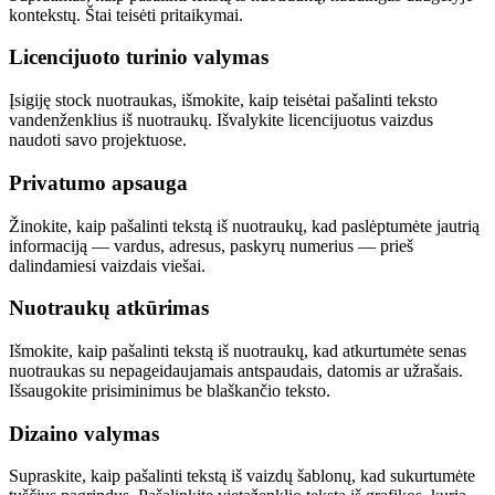
kontekstų. Štai teisėti pritaikymai.
Licencijuoto turinio valymas
Įsigiję stock nuotraukas, išmokite, kaip teisėtai pašalinti teksto
vandenženklius iš nuotraukų. Išvalykite licencijuotus vaizdus
naudoti savo projektuose.
Privatumo apsauga
Žinokite, kaip pašalinti tekstą iš nuotraukų, kad paslėptumėte jautrią
informaciją — vardus, adresus, paskyrų numerius — prieš
dalindamiesi vaizdais viešai.
Nuotraukų atkūrimas
Išmokite, kaip pašalinti tekstą iš nuotraukų, kad atkurtumėte senas
nuotraukas su nepageidaujamais antspaudais, datomis ar užrašais.
Išsaugokite prisiminimus be blaškančio teksto.
Dizaino valymas
Supraskite, kaip pašalinti tekstą iš vaizdų šablonų, kad sukurtumėte