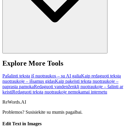
Explore More Tools
Pašalinti tekstą iš nuotraukos – su AI galia
Kaip redaguoti tekstą
nuotraukoje – išsamus gidas
Kaip pakeisti tekstą nuotraukoje –
paprasta pamoka
Redaguoti vandenženklį nuotraukoje – šalinti ar
keisti
Redaguoti tekstą nuotraukoje nemokamai internetu
ReWords.AI
Problemos? Susisiekite su mumis
pagalbai.
Edit Text in Images