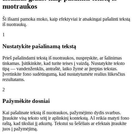
nuotraukos
Ši išsami pamoka moko, kaip efektyviai ir atsakingai pašalinti tekstą
iš nuotraukų.
1
Nustatykite pašalinamą tekstą
Prieš pašalindami tekstą iš nuotraukos, nuspręskite, ar šalinimas
tinkamas. Įsitikinkite, kad turite teises į vaizdą. Nustatykite teksto
tipą — vandenženklis, antraštė, laiko žymė ar įterptas tekstas.
Įvertinkite fono sudėtingumą, kad nustatytumėte realius lūkesčius
rezultatams.
2
Pažymėkite dosniai
Kai pašalinate tekstą iš nuotraukos, pažymėjimo dydis svarbus.
Įtraukite visą teksto sritį ir aplinkinį kontekstą. AI reikia matyti fono
raštą, kad tiksliai jį atkurtų. Tekstui su šešėliais ar efektais įtraukite
juos į pažymėjimą.