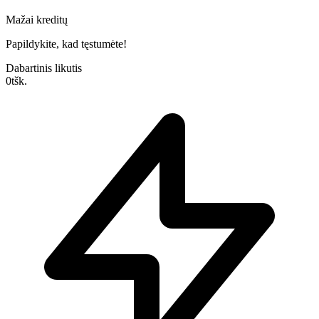
Mažai kreditų
Papildykite, kad tęstumėte!
Dabartinis likutis
0
tšk.