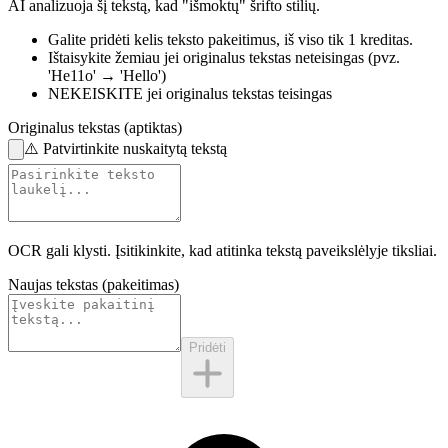
AI analizuoja šį tekstą, kad "išmoktų" šrifto stilių.
Galite pridėti kelis teksto pakeitimus,
iš viso tik 1 kreditas.
Ištaisykite žemiau
jei originalus tekstas neteisingas
(pvz.
'He11o' → 'Hello')
NEKEISKITE
jei originalus tekstas teisingas
Originalus tekstas (aptiktas)
⚠️
Patvirtinkite nuskaitytą tekstą
OCR gali klysti. Įsitikinkite, kad atitinka
tekstą paveikslėlyje
tiksliai.
Naujas tekstas (pakeitimas)
Pridėti