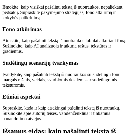
Išmokite, kaip visiškai pašalinti tekstą iš nuotraukos, nepaliekant
pėdsakų. Supraskite pažymėjimo strategijas, fono atkūrimą ir
kokybės patikrinimą.
Fono atkūrimas
Atraskite, kaip pašalinti tekstą iš nuotraukos tobulai atkuriant foną.
Sužinokite, kaip AI analizuoja ir atkuria raštus, tekstūras ir
gradientus.
Sudėtingų scenarijų tvarkymas
Įvaldykite, kaip pašalinti tekstą iš nuotraukos su sudėtingu fonu —
margais raštais, veidais, svarbiomis detalėmis ar sudėtingomis
tekstūromis.
Etiniai aspektai
Supraskite, kada ir kaip atsakingai pašalinti tekstą iš nuotraukų.
Sužinokite apie autorių teises, vandenženklius ir tinkamus
panaudojimo atvejus.
Išsamus gidas: kaip pašalinti tekstą iš