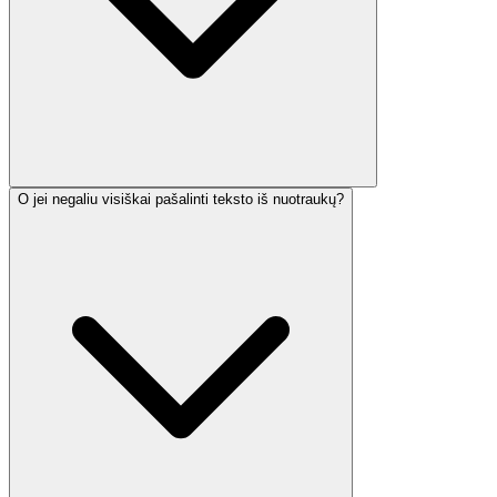
O jei negaliu visiškai pašalinti teksto iš nuotraukų?