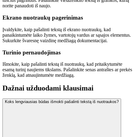
tuščius pagrindus. Pašalinkite vietaženklio tekstą iš grafikos, kurią
norite panaudoti iš naujo.
Ekrano nuotraukų pagerinimas
Įvaldykite, kaip pašalinti tekstą iš ekrano nuotraukų, kad
panaikintumėte laiko žymes, vartotojų vardus ar sąsajos elementus.
Sukurkite švaresnę vaizdinę medžiagą dokumentacijai.
Turinio pernaudojimas
Išmokite, kaip pašalinti tekstą iš nuotraukų, kad pritaikytumėte
esamą turinį naujiems tikslams. Pašalinkite senas antraštes ar prekės
ženklą, kad atnaujintumėte medžiagą.
Dažnai užduodami klausimai
Koks lengviausias būdas išmokti pašalinti tekstą iš nuotraukos?