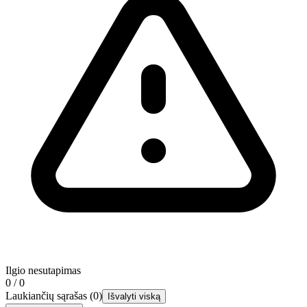
Ilgio nesutapimas
0 / 0
Laukiančių sąrašas
(
0
)
Išvalyti viską