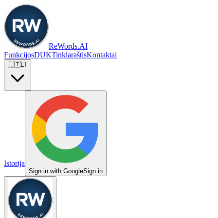
ReWords.AI
Funkcijos
DUK
Tinklaraštis
Kontaktai
🇱🇹
LT
Istorija
Sign in with Google
Sign in