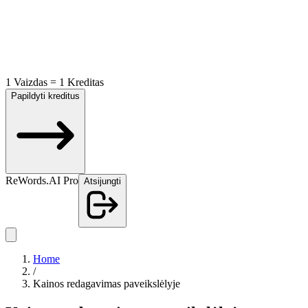
1 Vaizdas = 1 Kreditas
Papildyti kreditus
ReWords.AI Pro
Atsijungti
Home
/
Kainos redagavimas paveikslėlyje