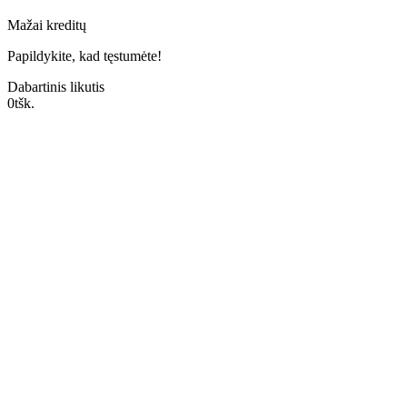
Mažai kreditų
Papildykite, kad tęstumėte!
Dabartinis likutis
0
tšk.