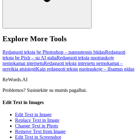
Explore More Tools
Redaguoti tekstą be Photoshop – paprastesnis būdas
Redaguoti
tekstą be Pixlr – su AI galia
Redaguoti tekstą nuotraukoje
nemokamai internetu
Redaguoti tekstą internetu nemokamai –
nereikia atsisiųsti
Kaip redaguoti tekstą nuotraukoje – išsamus gidas
ReWords.AI
Problemos? Susisiekite su mumis
pagalbai.
Edit Text in Images
Edit Text in Image
Replace Text in Image
Change Text in Photo
Remove Text from Image
Edit Text in Screenshot