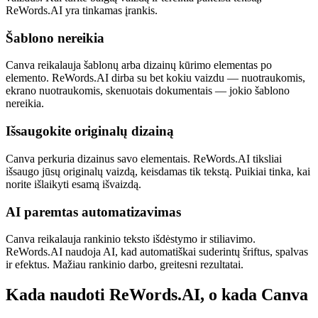
ReWords.AI yra tinkamas įrankis.
Šablono nereikia
Canva reikalauja šablonų arba dizainų kūrimo elementas po
elemento. ReWords.AI dirba su bet kokiu vaizdu — nuotraukomis,
ekrano nuotraukomis, skenuotais dokumentais — jokio šablono
nereikia.
Išsaugokite originalų dizainą
Canva perkuria dizainus savo elementais. ReWords.AI tiksliai
išsaugo jūsų originalų vaizdą, keisdamas tik tekstą. Puikiai tinka, kai
norite išlaikyti esamą išvaizdą.
AI paremtas automatizavimas
Canva reikalauja rankinio teksto išdėstymo ir stiliavimo.
ReWords.AI naudoja AI, kad automatiškai suderintų šriftus, spalvas
ir efektus. Mažiau rankinio darbo, greitesni rezultatai.
Kada naudoti ReWords.AI, o kada Canva