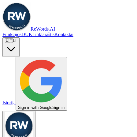
ReWords.AI
Funkcijos
DUK
Tinklaraštis
Kontaktai
🇱🇹
LT
Istorija
Sign in with Google
Sign in