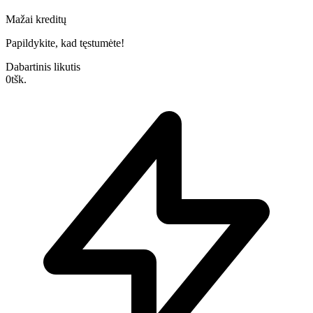
Mažai kreditų
Papildykite, kad tęstumėte!
Dabartinis likutis
0
tšk.