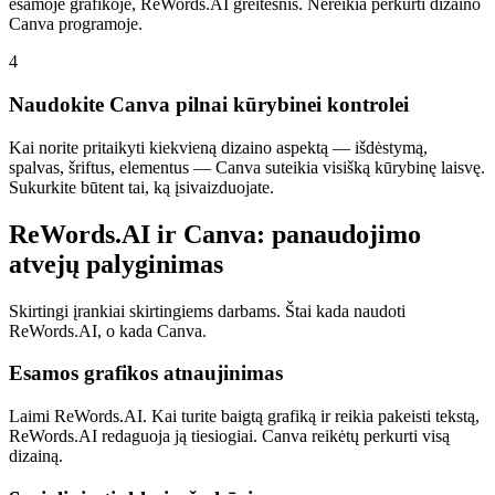
esamoje grafikoje, ReWords.AI greitesnis. Nereikia perkurti dizaino
Canva programoje.
4
Naudokite Canva pilnai kūrybinei kontrolei
Kai norite pritaikyti kiekvieną dizaino aspektą — išdėstymą,
spalvas, šriftus, elementus — Canva suteikia visišką kūrybinę laisvę.
Sukurkite būtent tai, ką įsivaizduojate.
ReWords.AI ir Canva: panaudojimo
atvejų palyginimas
Skirtingi įrankiai skirtingiems darbams. Štai kada naudoti
ReWords.AI, o kada Canva.
Esamos grafikos atnaujinimas
Laimi ReWords.AI. Kai turite baigtą grafiką ir reikia pakeisti tekstą,
ReWords.AI redaguoja ją tiesiogiai. Canva reikėtų perkurti visą
dizainą.