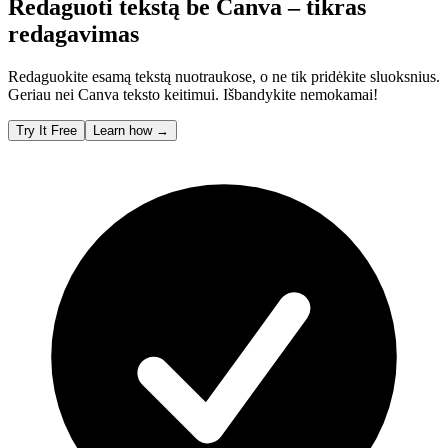
Redaguoti tekstą be Canva – tikras
redagavimas
Redaguokite esamą tekstą nuotraukose, o ne tik pridėkite sluoksnius.
Geriau nei Canva teksto keitimui. Išbandykite nemokamai!
Try It Free
Learn how
→