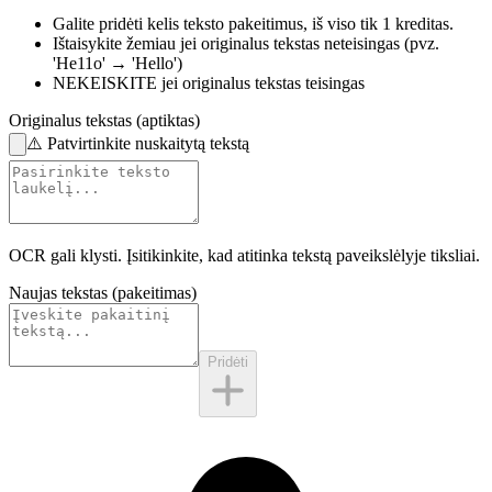
Galite pridėti kelis teksto pakeitimus,
iš viso tik 1 kreditas.
Ištaisykite žemiau
jei originalus tekstas neteisingas
(pvz.
'He11o' → 'Hello')
NEKEISKITE
jei originalus tekstas teisingas
Originalus tekstas (aptiktas)
⚠️
Patvirtinkite nuskaitytą tekstą
OCR gali klysti. Įsitikinkite, kad atitinka
tekstą paveikslėlyje
tiksliai.
Naujas tekstas (pakeitimas)
Pridėti