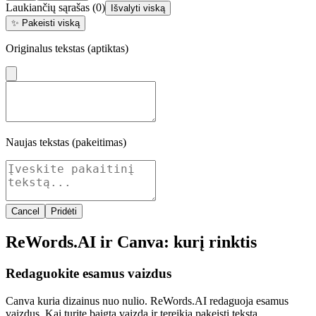
Laukiančių sąrašas
(
0
)
Išvalyti viską
✨
Pakeisti viską
Originalus tekstas (aptiktas)
Naujas tekstas (pakeitimas)
Cancel
Pridėti
ReWords.AI ir Canva: kurį rinktis
Redaguokite esamus vaizdus
Canva kuria dizainus nuo nulio. ReWords.AI redaguoja esamus
vaizdus. Kai turite baigtą vaizdą ir tereikia pakeisti tekstą,