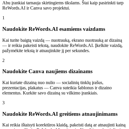
Abu įrankiai tarnauja skirtingiems tikslams. Štai kaip pasirinkti tarp
ReWords.AI ir Canva savo projektui.
1
Naudokite ReWords.AI esamiems vaizdams
Kai turite baigtą vaizdą — nuotrauką, ekrano nuotrauką ar dizainą
— ir reikia pakeisti tekstą, naudokite ReWords.AI. Įkelkite vaizdą,
pažymėkite tekstą ir atnaujinkite jį per sekundes.
2
Naudokite Canva naujiems dizainams
Kai kuriate dizainą nuo nulio — socialinių tinklų įrašus,
prezentacijas, plakatus — Canva suteikia šablonus ir dizaino
elementus. Kurkite savo dizainą su vilkimo įrankiais.
3
Naudokite ReWords.AI greitiems atnaujinimams
Kai reikia ištaisyti korektūros klaidą, pakeisti datą ar atnaujinti kainą