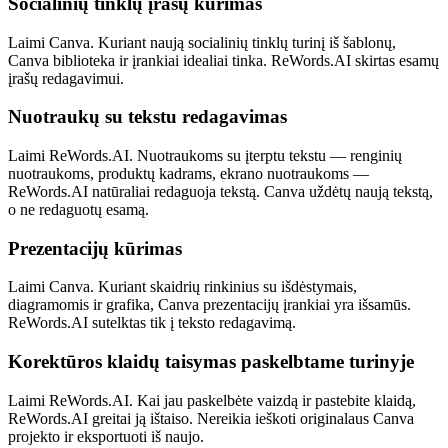
Socialinių tinklų įrašų kūrimas
Laimi Canva. Kuriant naują socialinių tinklų turinį iš šablonų,
Canva biblioteka ir įrankiai idealiai tinka. ReWords.AI skirtas esamų
įrašų redagavimui.
Nuotraukų su tekstu redagavimas
Laimi ReWords.AI. Nuotraukoms su įterptu tekstu — renginių
nuotraukoms, produktų kadrams, ekrano nuotraukoms —
ReWords.AI natūraliai redaguoja tekstą. Canva uždėtų naują tekstą,
o ne redaguotų esamą.
Prezentacijų kūrimas
Laimi Canva. Kuriant skaidrių rinkinius su išdėstymais,
diagramomis ir grafika, Canva prezentacijų įrankiai yra išsamūs.
ReWords.AI sutelktas tik į teksto redagavimą.
Korektūros klaidų taisymas paskelbtame turinyje
Laimi ReWords.AI. Kai jau paskelbėte vaizdą ir pastebite klaidą,
ReWords.AI greitai ją ištaiso. Nereikia ieškoti originalaus Canva
projekto ir eksportuoti iš naujo.