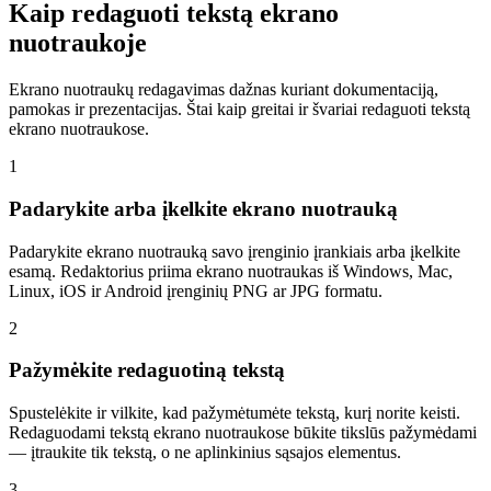
Kaip redaguoti tekstą ekrano
nuotraukoje
Ekrano nuotraukų redagavimas dažnas kuriant dokumentaciją,
pamokas ir prezentacijas. Štai kaip greitai ir švariai redaguoti tekstą
ekrano nuotraukose.
1
Padarykite arba įkelkite ekrano nuotrauką
Padarykite ekrano nuotrauką savo įrenginio įrankiais arba įkelkite
esamą. Redaktorius priima ekrano nuotraukas iš Windows, Mac,
Linux, iOS ir Android įrenginių PNG ar JPG formatu.
2
Pažymėkite redaguotiną tekstą
Spustelėkite ir vilkite, kad pažymėtumėte tekstą, kurį norite keisti.
Redaguodami tekstą ekrano nuotraukose būkite tikslūs pažymėdami
— įtraukite tik tekstą, o ne aplinkinius sąsajos elementus.
3