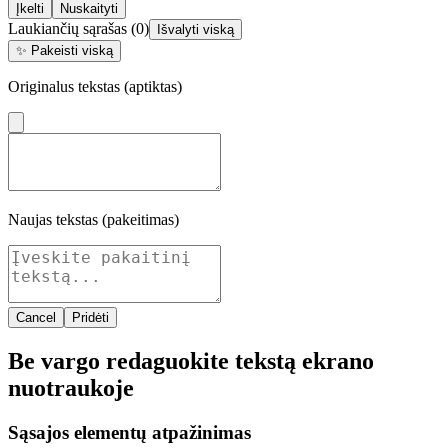
Įkelti
Nuskaityti
Laukiančių sąrašas
(
0
)
Išvalyti viską
✨
Pakeisti viską
Originalus tekstas (aptiktas)
Naujas tekstas (pakeitimas)
Cancel
Pridėti
Be vargo redaguokite tekstą ekrano
nuotraukoje
Sąsajos elementų atpažinimas