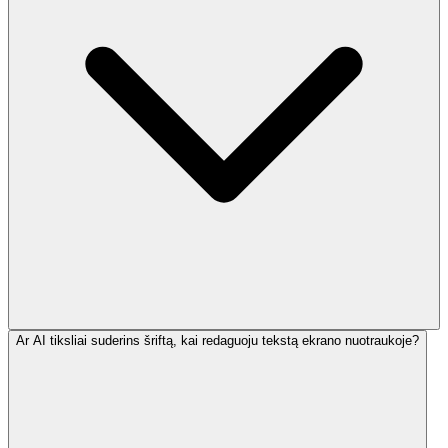
Ar AI tiksliai suderins šriftą, kai redaguoju tekstą ekrano nuotraukoje?