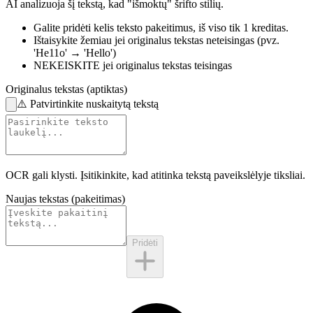
AI analizuoja šį tekstą, kad "išmoktų" šrifto stilių.
Galite pridėti kelis teksto pakeitimus,
iš viso tik 1 kreditas.
Ištaisykite žemiau
jei originalus tekstas neteisingas
(pvz.
'He11o' → 'Hello')
NEKEISKITE
jei originalus tekstas teisingas
Originalus tekstas (aptiktas)
⚠️
Patvirtinkite nuskaitytą tekstą
OCR gali klysti. Įsitikinkite, kad atitinka
tekstą paveikslėlyje
tiksliai.
Naujas tekstas (pakeitimas)
Pridėti