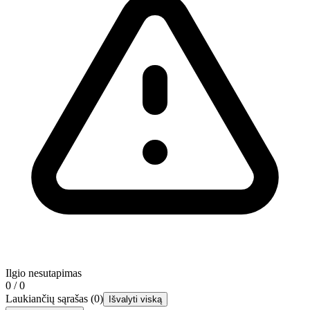
Ilgio nesutapimas
0 / 0
Laukiančių sąrašas
(
0
)
Išvalyti viską