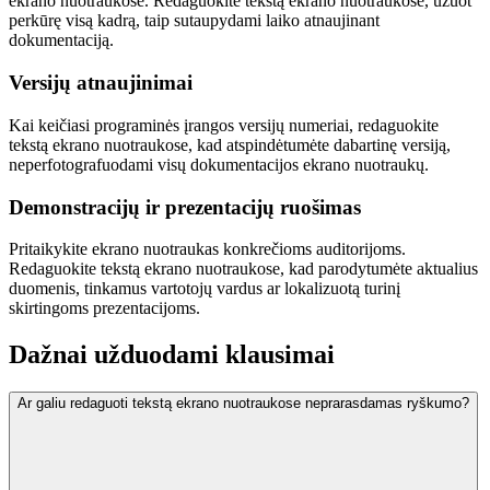
ekrano nuotraukose. Redaguokite tekstą ekrano nuotraukose, užuot
perkūrę visą kadrą, taip sutaupydami laiko atnaujinant
dokumentaciją.
Versijų atnaujinimai
Kai keičiasi programinės įrangos versijų numeriai, redaguokite
tekstą ekrano nuotraukose, kad atspindėtumėte dabartinę versiją,
neperfotografuodami visų dokumentacijos ekrano nuotraukų.
Demonstracijų ir prezentacijų ruošimas
Pritaikykite ekrano nuotraukas konkrečioms auditorijoms.
Redaguokite tekstą ekrano nuotraukose, kad parodytumėte aktualius
duomenis, tinkamus vartotojų vardus ar lokalizuotą turinį
skirtingoms prezentacijoms.
Dažnai užduodami klausimai
Ar galiu redaguoti tekstą ekrano nuotraukose neprarasdamas ryškumo?