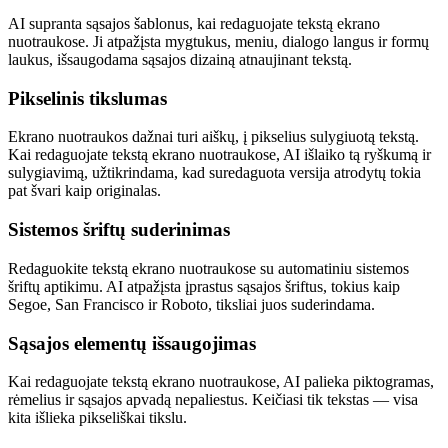
AI supranta sąsajos šablonus, kai redaguojate tekstą ekrano
nuotraukose. Ji atpažįsta mygtukus, meniu, dialogo langus ir formų
laukus, išsaugodama sąsajos dizainą atnaujinant tekstą.
Pikselinis tikslumas
Ekrano nuotraukos dažnai turi aiškų, į pikselius sulygiuotą tekstą.
Kai redaguojate tekstą ekrano nuotraukose, AI išlaiko tą ryškumą ir
sulygiavimą, užtikrindama, kad suredaguota versija atrodytų tokia
pat švari kaip originalas.
Sistemos šriftų suderinimas
Redaguokite tekstą ekrano nuotraukose su automatiniu sistemos
šriftų aptikimu. AI atpažįsta įprastus sąsajos šriftus, tokius kaip
Segoe, San Francisco ir Roboto, tiksliai juos suderindama.
Sąsajos elementų išsaugojimas
Kai redaguojate tekstą ekrano nuotraukose, AI palieka piktogramas,
rėmelius ir sąsajos apvadą nepaliestus. Keičiasi tik tekstas — visa
kita išlieka pikseliškai tikslu.