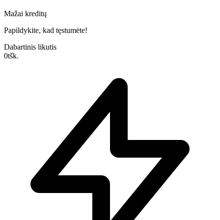
Mažai kreditų
Papildykite, kad tęstumėte!
Dabartinis likutis
0
tšk.