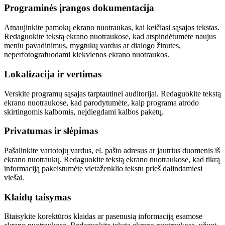
Programinės įrangos dokumentacija
Atnaujinkite pamokų ekrano nuotraukas, kai keičiasi sąsajos tekstas.
Redaguokite tekstą ekrano nuotraukose, kad atspindėtumėte naujus
meniu pavadinimus, mygtukų vardus ar dialogo žinutes,
neperfotografuodami kiekvienos ekrano nuotraukos.
Lokalizacija ir vertimas
Verskite programų sąsajas tarptautinei auditorijai. Redaguokite tekstą
ekrano nuotraukose, kad parodytumėte, kaip programa atrodo
skirtingomis kalbomis, neįdiegdami kalbos paketų.
Privatumas ir slėpimas
Pašalinkite vartotojų vardus, el. pašto adresus ar jautrius duomenis iš
ekrano nuotraukų. Redaguokite tekstą ekrano nuotraukose, kad tikrą
informaciją pakeistumėte vietaženklio tekstu prieš dalindamiesi
viešai.
Klaidų taisymas
Ištaisykite korektūros klaidas ar pasenusią informaciją esamose