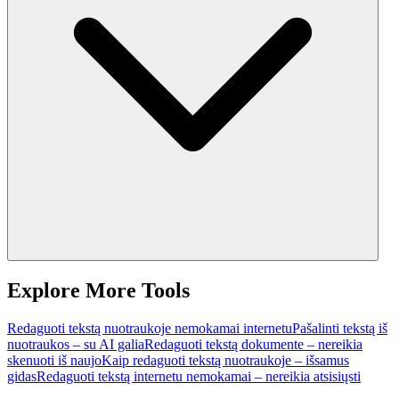
Explore More Tools
Redaguoti tekstą nuotraukoje nemokamai internetu
Pašalinti tekstą iš
nuotraukos – su AI galia
Redaguoti tekstą dokumente – nereikia
skenuoti iš naujo
Kaip redaguoti tekstą nuotraukoje – išsamus
gidas
Redaguoti tekstą internetu nemokamai – nereikia atsisiųsti