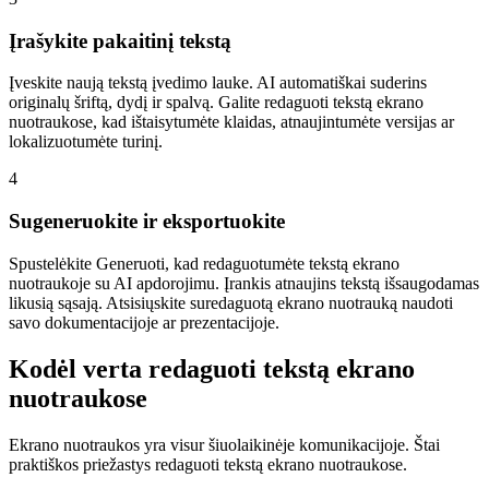
Įrašykite pakaitinį tekstą
Įveskite naują tekstą įvedimo lauke. AI automatiškai suderins
originalų šriftą, dydį ir spalvą. Galite redaguoti tekstą ekrano
nuotraukose, kad ištaisytumėte klaidas, atnaujintumėte versijas ar
lokalizuotumėte turinį.
4
Sugeneruokite ir eksportuokite
Spustelėkite Generuoti, kad redaguotumėte tekstą ekrano
nuotraukoje su AI apdorojimu. Įrankis atnaujins tekstą išsaugodamas
likusią sąsają. Atsisiųskite suredaguotą ekrano nuotrauką naudoti
savo dokumentacijoje ar prezentacijoje.
Kodėl verta redaguoti tekstą ekrano
nuotraukose
Ekrano nuotraukos yra visur šiuolaikinėje komunikacijoje. Štai
praktiškos priežastys redaguoti tekstą ekrano nuotraukose.