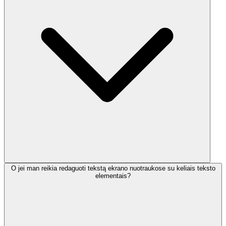
O jei man reikia redaguoti tekstą ekrano nuotraukose su keliais teksto
elementais?