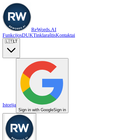
ReWords.AI
Funkcijos
DUK
Tinklaraštis
Kontaktai
🇱🇹
LT
Istorija
Sign in with Google
Sign in