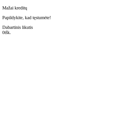
Mažai kreditų
Papildykite, kad tęstumėte!
Dabartinis likutis
0
tšk.