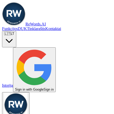
ReWords.AI
Funkcijos
DUK
Tinklaraštis
Kontaktai
🇱🇹
LT
Istorija
Sign in with Google
Sign in