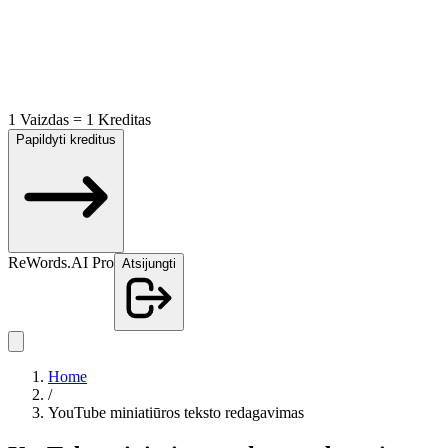
1 Vaizdas = 1 Kreditas
Papildyti kreditus
ReWords.AI Pro
Atsijungti
Home
/
YouTube miniatiūros teksto redagavimas