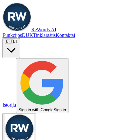
ReWords.AI
Funkcijos
DUK
Tinklaraštis
Kontaktai
🇱🇹
LT
Istorija
Sign in with Google
Sign in