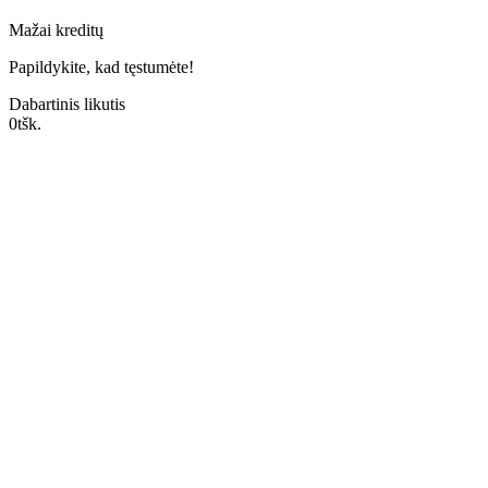
Mažai kreditų
Papildykite, kad tęstumėte!
Dabartinis likutis
0
tšk.