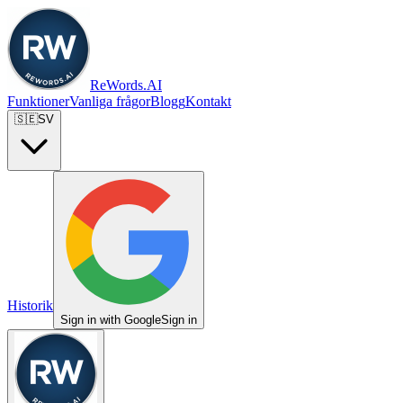
ReWords.AI
Funktioner
Vanliga frågor
Blogg
Kontakt
🇸🇪
SV
Historik
Sign in with Google
Sign in