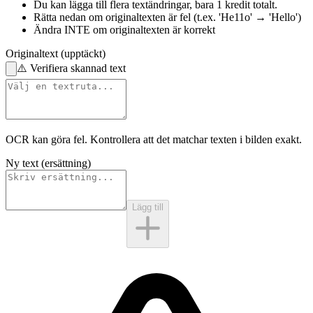
Du kan lägga till flera textändringar,
bara 1 kredit totalt.
Rätta nedan
om originaltexten är fel
(t.ex. 'He11o' → 'Hello')
Ändra INTE
om originaltexten är korrekt
Originaltext (upptäckt)
⚠️
Verifiera skannad text
OCR kan göra fel. Kontrollera att det matchar
texten i bilden
exakt.
Ny text (ersättning)
Lägg till