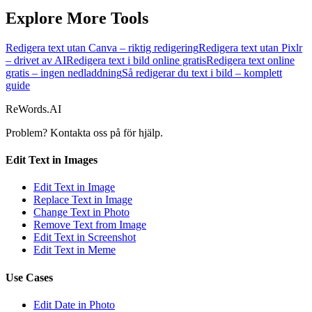
Explore More Tools
Redigera text utan Canva – riktig redigering
Redigera text utan Pixlr
– drivet av AI
Redigera text i bild online gratis
Redigera text online
gratis – ingen nedladdning
Så redigerar du text i bild – komplett
guide
ReWords.AI
Problem? Kontakta oss på
för hjälp.
Edit Text in Images
Edit Text in Image
Replace Text in Image
Change Text in Photo
Remove Text from Image
Edit Text in Screenshot
Edit Text in Meme
Use Cases
Edit Date in Photo