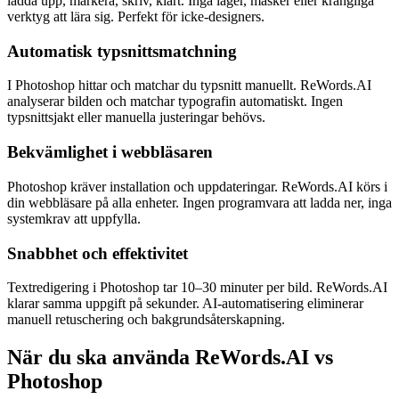
ladda upp, markera, skriv, klart. Inga lager, masker eller krångliga
verktyg att lära sig. Perfekt för icke-designers.
Automatisk typsnittsmatchning
I Photoshop hittar och matchar du typsnitt manuellt. ReWords.AI
analyserar bilden och matchar typografin automatiskt. Ingen
typsnittsjakt eller manuella justeringar behövs.
Bekvämlighet i webbläsaren
Photoshop kräver installation och uppdateringar. ReWords.AI körs i
din webbläsare på alla enheter. Ingen programvara att ladda ner, inga
systemkrav att uppfylla.
Snabbhet och effektivitet
Textredigering i Photoshop tar 10–30 minuter per bild. ReWords.AI
klarar samma uppgift på sekunder. AI-automatisering eliminerar
manuell retuschering och bakgrundsåterskapning.
När du ska använda ReWords.AI vs
Photoshop