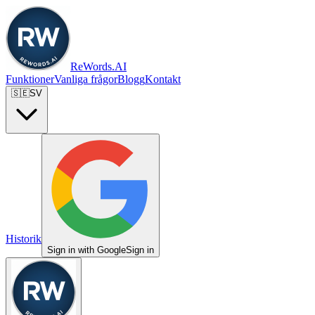
ReWords.AI
Funktioner
Vanliga frågor
Blogg
Kontakt
🇸🇪
SV
Historik
Sign in with Google
Sign in