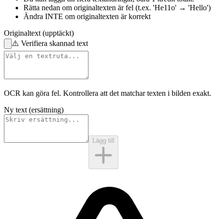
Rätta nedan
om originaltexten är fel
(t.ex. 'He11o' → 'Hello')
Ändra INTE
om originaltexten är korrekt
Originaltext (upptäckt)
⚠️
Verifiera skannad text
OCR kan göra fel. Kontrollera att det matchar
texten i bilden
exakt.
Ny text (ersättning)
Lägg till