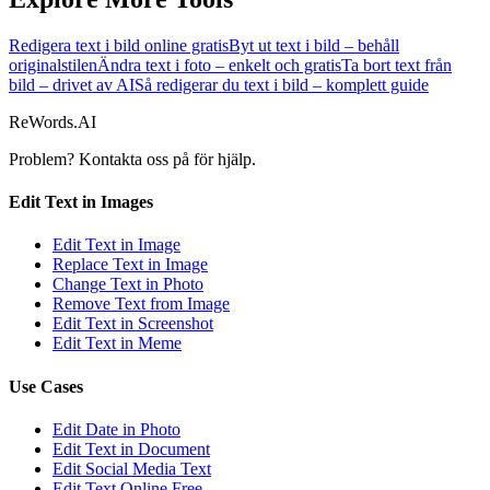
Redigera text i bild online gratis
Byt ut text i bild – behåll
originalstilen
Ändra text i foto – enkelt och gratis
Ta bort text från
bild – drivet av AI
Så redigerar du text i bild – komplett guide
ReWords.AI
Problem? Kontakta oss på
för hjälp.
Edit Text in Images
Edit Text in Image
Replace Text in Image
Change Text in Photo
Remove Text from Image
Edit Text in Screenshot
Edit Text in Meme
Use Cases
Edit Date in Photo
Edit Text in Document
Edit Social Media Text
Edit Text Online Free