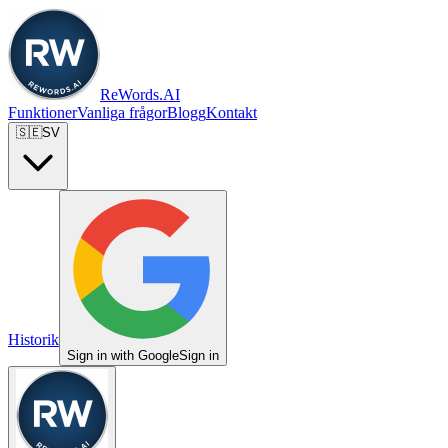
ReWords.AI
Funktioner
Vanliga frågor
Blogg
Kontakt
🇸🇪
SV
Historik
Sign in with Google
Sign in