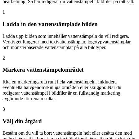
bearbetning. Så här redigerar du vattenstämpel i bildfiler på rätt sätt.
1
Ladda in den vattenstämplade bilden
Ladda upp bilden som innehåller vattenstämpeln du vill redigera.
Verktyget fungerar med textvattenstämplar, logotypvattenstämplar
och mönsterbaserade vattenstämplar på alla bildtyper.
2
Markera vattenstämpelområdet
Rita en markeringsruta runt hela vattenstämpeln. Inkludera
eventuella halvgenomskinliga områden eller skuggor. När du
redigerar vattenstämpel i bildfiler är en fullständig markering
avgörande för rena resultat.
3
Välj din åtgärd
Bestäm om du vill ta bort vattenstämpeln helt eller ersätta den med
ny text. För att ta bort, lämna textfältet tomt. För att ersätta, skriv din