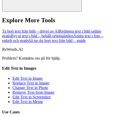
Explore More Tools
Ta bort text från bild – drivet av AI
Redigera text i bild online
gratis
Byt ut text i bild – behåll originalstilen
Ändra text i foto –
enkelt och gratis
Så tar du bort text från bild – guide
ReWords.AI
Problem? Kontakta oss på
för hjälp.
Edit Text in Images
Edit Text in Image
Replace Text in Image
Change Text in Photo
Remove Text from Image
Edit Text in Screenshot
Edit Text in Meme
Use Cases