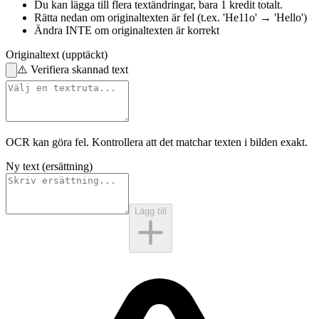
Du kan lägga till flera textändringar,
bara 1 kredit totalt.
Rätta nedan
om originaltexten är fel
(t.ex. 'He11o' → 'Hello')
Ändra INTE
om originaltexten är korrekt
Originaltext (upptäckt)
⚠️
Verifiera skannad text
OCR kan göra fel. Kontrollera att det matchar
texten i bilden
exakt.
Ny text (ersättning)
Lägg till