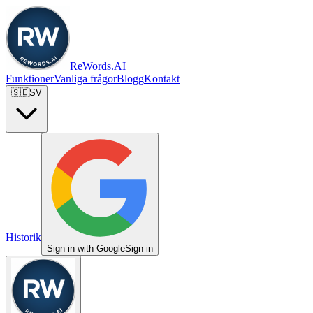
ReWords.AI
Funktioner
Vanliga frågor
Blogg
Kontakt
🇸🇪
SV
Historik
Sign in with Google
Sign in