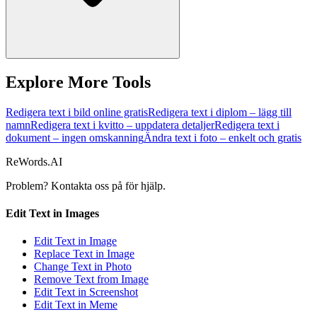
Explore More Tools
Redigera text i bild online gratis
Redigera text i diplom – lägg till
namn
Redigera text i kvitto – uppdatera detaljer
Redigera text i
dokument – ingen omskanning
Ändra text i foto – enkelt och gratis
ReWords.AI
Problem? Kontakta oss på
för hjälp.
Edit Text in Images
Edit Text in Image
Replace Text in Image
Change Text in Photo
Remove Text from Image
Edit Text in Screenshot
Edit Text in Meme