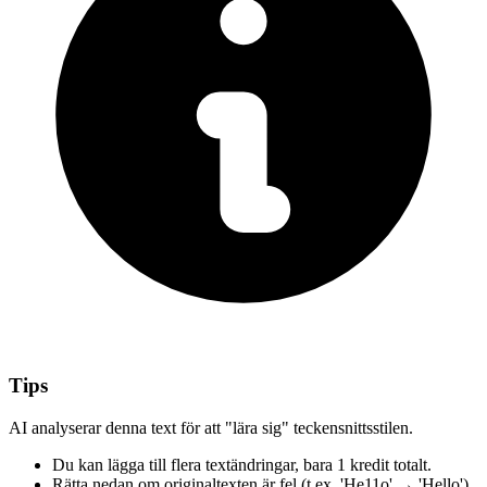
Tips
AI analyserar denna text för att "lära sig" teckensnittsstilen.
Du kan lägga till flera textändringar,
bara 1 kredit totalt.
Rätta nedan
om originaltexten är fel
(t.ex. 'He11o' → 'Hello')