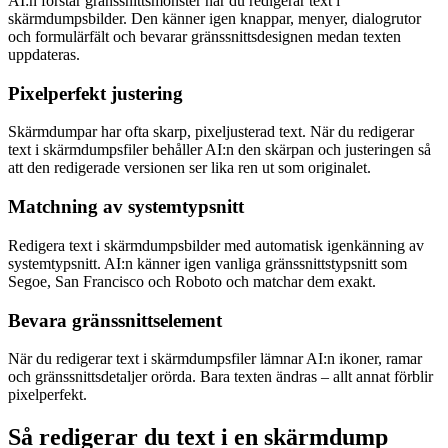
AI:n förstår gränssnittsmönster när du redigerar text i
skärmdumpsbilder. Den känner igen knappar, menyer, dialogrutor
och formulärfält och bevarar gränssnittsdesignen medan texten
uppdateras.
Pixelperfekt justering
Skärmdumpar har ofta skarp, pixeljusterad text. När du redigerar
text i skärmdumpsfiler behåller AI:n den skärpan och justeringen så
att den redigerade versionen ser lika ren ut som originalet.
Matchning av systemtypsnitt
Redigera text i skärmdumpsbilder med automatisk igenkänning av
systemtypsnitt. AI:n känner igen vanliga gränssnittstypsnitt som
Segoe, San Francisco och Roboto och matchar dem exakt.
Bevara gränssnittselement
När du redigerar text i skärmdumpsfiler lämnar AI:n ikoner, ramar
och gränssnittsdetaljer orörda. Bara texten ändras – allt annat förblir
pixelperfekt.
Så redigerar du text i en skärmdump