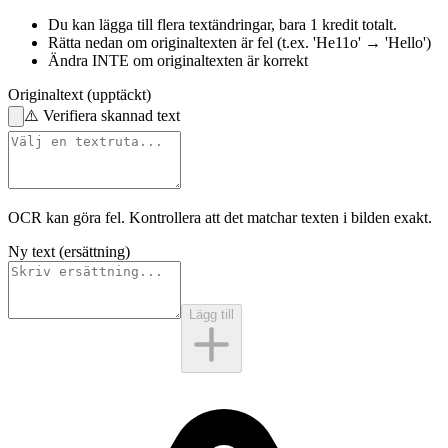
Du kan lägga till flera textändringar,
bara 1 kredit totalt.
Rätta nedan
om originaltexten är fel
(t.ex. 'He11o' → 'Hello')
Ändra INTE
om originaltexten är korrekt
Originaltext (upptäckt)
⚠️
Verifiera skannad text
OCR kan göra fel. Kontrollera att det matchar
texten i bilden
exakt.
Ny text (ersättning)
Lägg till