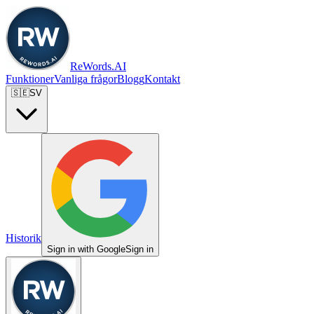
ReWords.AI
Funktioner
Vanliga frågor
Blogg
Kontakt
🇸🇪
SV
Historik
Sign in with Google
Sign in