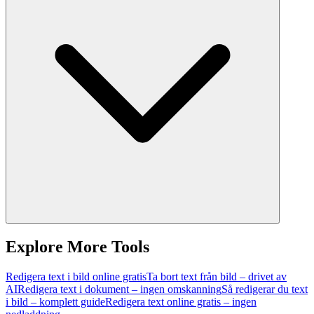
Explore More Tools
Redigera text i bild online gratis
Ta bort text från bild – drivet av
AI
Redigera text i dokument – ingen omskanning
Så redigerar du text
i bild – komplett guide
Redigera text online gratis – ingen