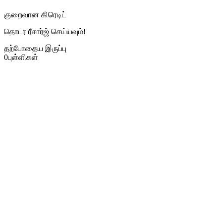
குறைவான கிரெடிட்
தொடர ரீசார்ஜ் செய்யவும்!
தற்போதைய இருப்பு
0
புள்ளிகள்