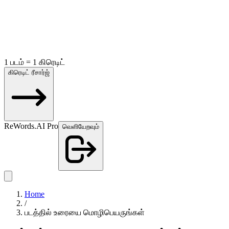
1 படம் = 1 கிரெடிட்
கிரெடிட் ரீசார்ஜ்
ReWords.AI Pro
வெளியேறவும்
Home
/
படத்தில் உரையை மொழிபெயருங்கள்