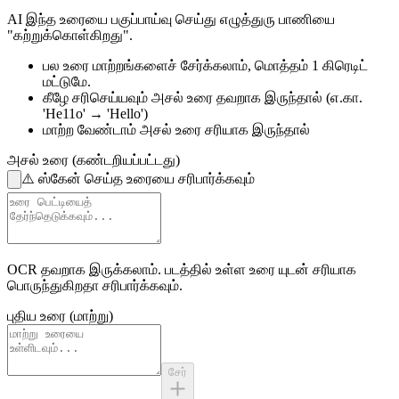
AI இந்த உரையை பகுப்பாய்வு செய்து எழுத்துரு பாணியை
"கற்றுக்கொள்கிறது".
பல உரை மாற்றங்களைச் சேர்க்கலாம்,
மொத்தம் 1 கிரெடிட்
மட்டுமே.
கீழே சரிசெய்யவும்
அசல் உரை தவறாக இருந்தால்
(எ.கா.
'He11o' → 'Hello')
மாற்ற வேண்டாம்
அசல் உரை சரியாக இருந்தால்
அசல் உரை (கண்டறியப்பட்டது)
⚠️
ஸ்கேன் செய்த உரையை சரிபார்க்கவும்
OCR தவறாக இருக்கலாம்.
படத்தில் உள்ள உரை
யுடன் சரியாக
பொருந்துகிறதா சரிபார்க்கவும்.
புதிய உரை (மாற்று)
சேர்