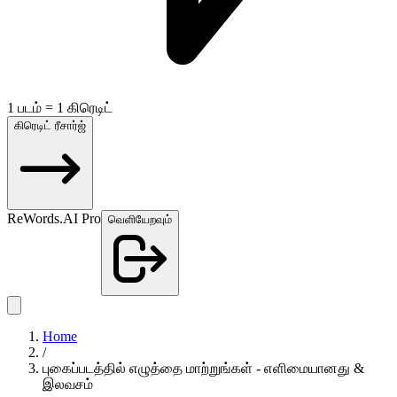
1 படம் = 1 கிரெடிட்
கிரெடிட் ரீசார்ஜ்
ReWords.AI Pro
வெளியேறவும்
Home
/
புகைப்படத்தில் எழுத்தை மாற்றுங்கள் - எளிமையானது &
இலவசம்