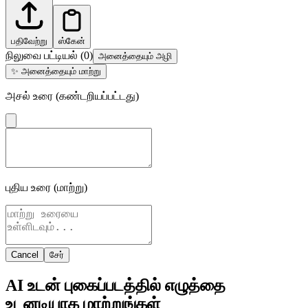
பதிவேற்று
ஸ்கேன்
நிலுவை பட்டியல்
(
0
)
அனைத்தையும் அழி
✨
அனைத்தையும் மாற்று
அசல் உரை (கண்டறியப்பட்டது)
புதிய உரை (மாற்று)
Cancel
சேர்
AI உடன் புகைப்படத்தில் எழுத்தை
உடனடியாக மாற்றுங்கள்