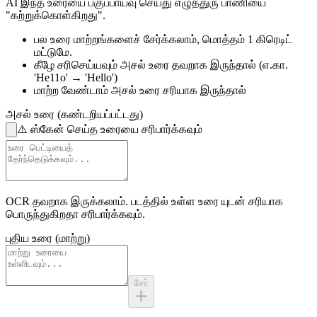
AI இந்த உரையை பகுப்பாய்வு செய்து எழுத்துரு பாணியை
"கற்றுக்கொள்கிறது".
பல உரை மாற்றங்களைச் சேர்க்கலாம்,
மொத்தம் 1 கிரெடிட்
மட்டுமே.
கீழே சரிசெய்யவும்
அசல் உரை தவறாக இருந்தால்
(எ.கா.
'He11o' → 'Hello')
மாற்ற வேண்டாம்
அசல் உரை சரியாக இருந்தால்
அசல் உரை (கண்டறியப்பட்டது)
⚠️
ஸ்கேன் செய்த உரையை சரிபார்க்கவும்
OCR தவறாக இருக்கலாம்.
படத்தில் உள்ள உரை
யுடன் சரியாக
பொருந்துகிறதா சரிபார்க்கவும்.
புதிய உரை (மாற்று)
சேர்