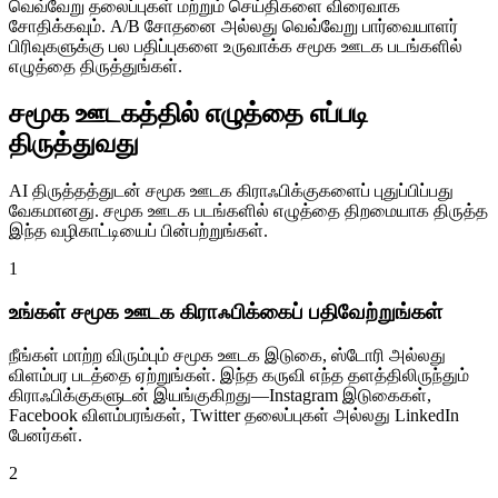
வெவ்வேறு தலைப்புகள் மற்றும் செய்திகளை விரைவாக
சோதிக்கவும். A/B சோதனை அல்லது வெவ்வேறு பார்வையாளர்
பிரிவுகளுக்கு பல பதிப்புகளை உருவாக்க சமூக ஊடக படங்களில்
எழுத்தை திருத்துங்கள்.
சமூக ஊடகத்தில் எழுத்தை எப்படி
திருத்துவது
AI திருத்தத்துடன் சமூக ஊடக கிராஃபிக்குகளைப் புதுப்பிப்பது
வேகமானது. சமூக ஊடக படங்களில் எழுத்தை திறமையாக திருத்த
இந்த வழிகாட்டியைப் பின்பற்றுங்கள்.
1
உங்கள் சமூக ஊடக கிராஃபிக்கைப் பதிவேற்றுங்கள்
நீங்கள் மாற்ற விரும்பும் சமூக ஊடக இடுகை, ஸ்டோரி அல்லது
விளம்பர படத்தை ஏற்றுங்கள். இந்த கருவி எந்த தளத்திலிருந்தும்
கிராஃபிக்குகளுடன் இயங்குகிறது—Instagram இடுகைகள்,
Facebook விளம்பரங்கள், Twitter தலைப்புகள் அல்லது LinkedIn
பேனர்கள்.
2