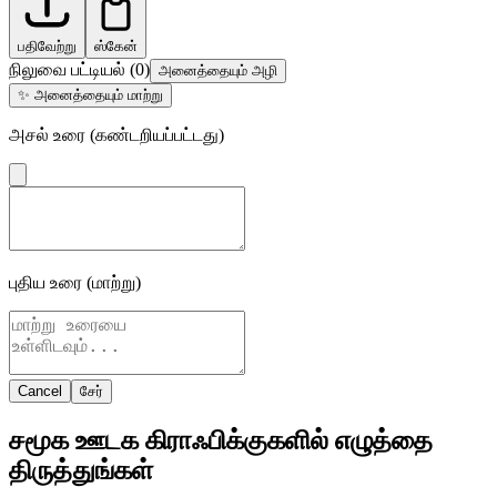
பதிவேற்று
ஸ்கேன்
நிலுவை பட்டியல்
(
0
)
அனைத்தையும் அழி
✨
அனைத்தையும் மாற்று
அசல் உரை (கண்டறியப்பட்டது)
புதிய உரை (மாற்று)
Cancel
சேர்
சமூக ஊடக கிராஃபிக்குகளில் எழுத்தை
திருத்துங்கள்