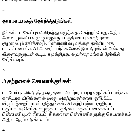
2
தாராளமாகத் தேர்ந்தெடுங்கள்
நீங்கள் பட கோப்புகளிலிருந்து எழுத்தை அகற்றும்போது, தேர்வு
அளவு முக்கியம். முழு எழுத்துப் பகுதியையும் சுற்றியுள்ள
சூழலையும் சேர்க்கவும். பின்னணி வடிவத்தை துல்லியமாக
மறுகட்டமைக்க AI அதைப் பார்க்க வேண்டும். நிழல்கள் அல்லது
விளைவுகளுடன் கூடிய எழுத்திற்கு, அவற்றை உங்கள் தேர்வில்
சேர்க்கவும்.
3
அகற்றலைச் செயலாக்குங்கள்
பட கோப்புகளிலிருந்து எழுத்தை அகற்ற, மாற்று எழுத்துப் புலத்தை
காலியாக விடுங்கள் அல்லது அகற்றுவதற்கான குறிப்பிட்ட
விருப்பத்தைப் பயன்படுத்துங்கள். AI சுற்றியுள்ள பகுதியை
பகுப்பாய்வு செய்து எழுத்துப் பகுதியை மறுகட்டமைக்கப்பட்ட
பின்னணியுடன் நிரப்பும். சிக்கலான பின்னணிகளுக்கு செயலாக்கம்
அதிக நேரம் எடுக்கலாம்.
4