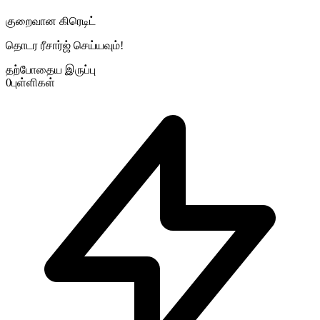
குறைவான கிரெடிட்
தொடர ரீசார்ஜ் செய்யவும்!
தற்போதைய இருப்பு
0
புள்ளிகள்