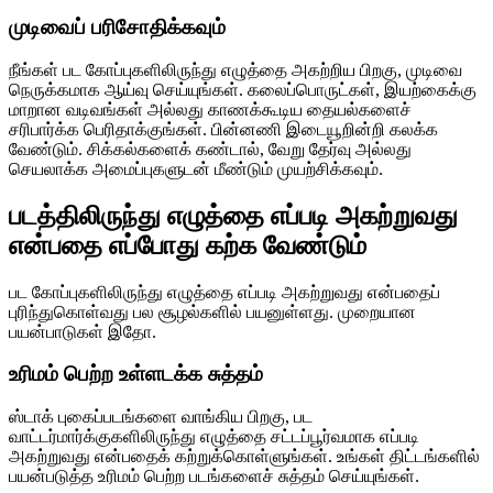
முடிவைப் பரிசோதிக்கவும்
நீங்கள் பட கோப்புகளிலிருந்து எழுத்தை அகற்றிய பிறகு, முடிவை
நெருக்கமாக ஆய்வு செய்யுங்கள். கலைப்பொருட்கள், இயற்கைக்கு
மாறான வடிவங்கள் அல்லது காணக்கூடிய தையல்களைச்
சரிபார்க்க பெரிதாக்குங்கள். பின்னணி இடையூறின்றி கலக்க
வேண்டும். சிக்கல்களைக் கண்டால், வேறு தேர்வு அல்லது
செயலாக்க அமைப்புகளுடன் மீண்டும் முயற்சிக்கவும்.
படத்திலிருந்து எழுத்தை எப்படி அகற்றுவது
என்பதை எப்போது கற்க வேண்டும்
பட கோப்புகளிலிருந்து எழுத்தை எப்படி அகற்றுவது என்பதைப்
புரிந்துகொள்வது பல சூழல்களில் பயனுள்ளது. முறையான
பயன்பாடுகள் இதோ.
உரிமம் பெற்ற உள்ளடக்க சுத்தம்
ஸ்டாக் புகைப்படங்களை வாங்கிய பிறகு, பட
வாட்டர்மார்க்குகளிலிருந்து எழுத்தை சட்டப்பூர்வமாக எப்படி
அகற்றுவது என்பதைக் கற்றுக்கொள்ளுங்கள். உங்கள் திட்டங்களில்
பயன்படுத்த உரிமம் பெற்ற படங்களைச் சுத்தம் செய்யுங்கள்.