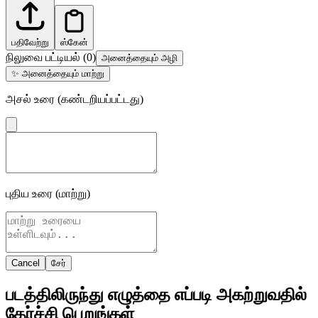
பதிவேற்று
ஸ்கேன்
நிலுவை பட்டியல்
(
0
)
அனைத்தையும் அழி
✨
அனைத்தையும் மாற்று
அசல் உரை (கண்டறியப்பட்டது)
புதிய உரை (மாற்று)
Cancel
சேர்
படத்திலிருந்து எழுத்தை எப்படி அகற்றுவதில்
தேர்ச்சி பெறுங்கள்