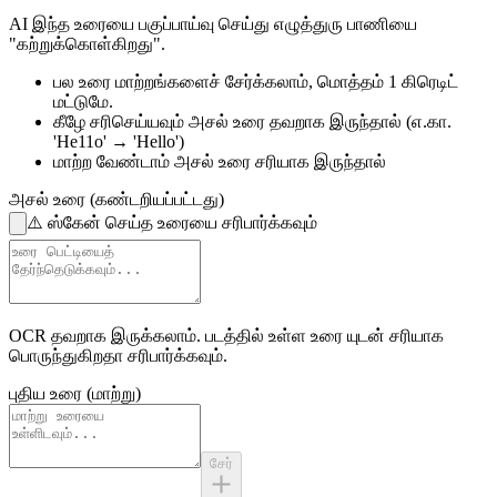
AI இந்த உரையை பகுப்பாய்வு செய்து எழுத்துரு பாணியை
"கற்றுக்கொள்கிறது".
பல உரை மாற்றங்களைச் சேர்க்கலாம்,
மொத்தம் 1 கிரெடிட்
மட்டுமே.
கீழே சரிசெய்யவும்
அசல் உரை தவறாக இருந்தால்
(எ.கா.
'He11o' → 'Hello')
மாற்ற வேண்டாம்
அசல் உரை சரியாக இருந்தால்
அசல் உரை (கண்டறியப்பட்டது)
⚠️
ஸ்கேன் செய்த உரையை சரிபார்க்கவும்
OCR தவறாக இருக்கலாம்.
படத்தில் உள்ள உரை
யுடன் சரியாக
பொருந்துகிறதா சரிபார்க்கவும்.
புதிய உரை (மாற்று)
சேர்