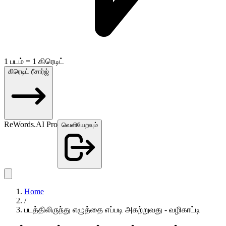
1 படம் = 1 கிரெடிட்
கிரெடிட் ரீசார்ஜ்
ReWords.AI Pro
வெளியேறவும்
Home
/
படத்திலிருந்து எழுத்தை எப்படி அகற்றுவது - வழிகாட்டி