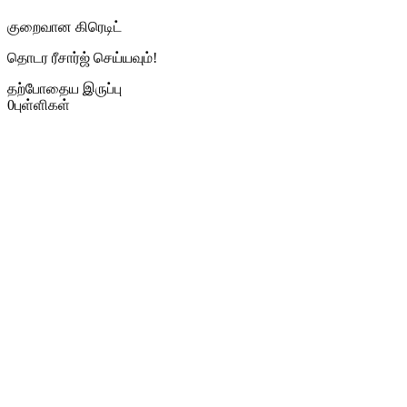
குறைவான கிரெடிட்
தொடர ரீசார்ஜ் செய்யவும்!
தற்போதைய இருப்பு
0
புள்ளிகள்