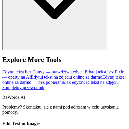
Explore More Tools
Edytuj tekst bez Canvy — prawdziwa edycja
Edytuj tekst bez Pixlr
— oparty na AI
Edytuj tekst na zdjęciu online za darmo
Edytuj tekst
online za darmo — bez pobierania
Jak edytować tekst na zdjęciu —
kompletny przewodnik
ReWords.AI
Problemy? Skontaktuj się z nami pod adresem
w celu uzyskania
pomocy.
Edit Text in Images