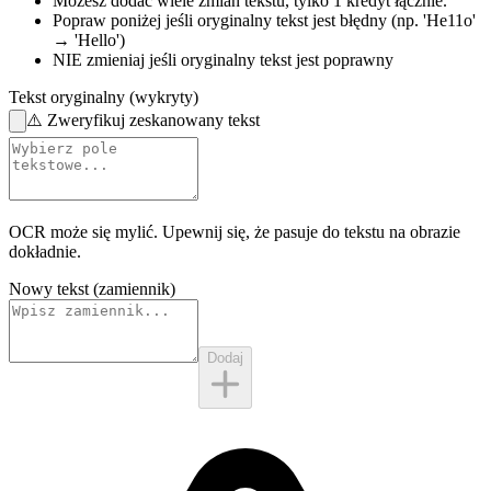
Możesz dodać wiele zmian tekstu,
tylko 1 kredyt łącznie.
Popraw poniżej
jeśli oryginalny tekst jest błędny
(np. 'He11o'
→ 'Hello')
NIE zmieniaj
jeśli oryginalny tekst jest poprawny
Tekst oryginalny (wykryty)
⚠️
Zweryfikuj zeskanowany tekst
OCR może się mylić. Upewnij się, że pasuje do
tekstu na obrazie
dokładnie.
Nowy tekst (zamiennik)
Dodaj