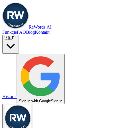
ReWords.AI
Funkcje
FAQ
Blog
Kontakt
🇵🇱
PL
Historia
Sign in with Google
Sign in