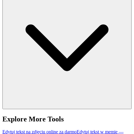
Explore More Tools
Edytuj tekst na zdjęciu online za darmo
Edytuj tekst w memie —