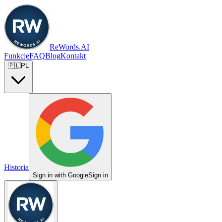
ReWords.AI
Funkcje
FAQ
Blog
Kontakt
🇵🇱
PL
Historia
Sign in with Google
Sign in