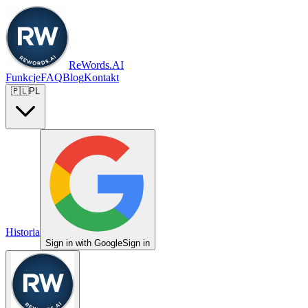
ReWords.AI
Funkcje
FAQ
Blog
Kontakt
🇵🇱
PL
Historia
Sign in with Google
Sign in