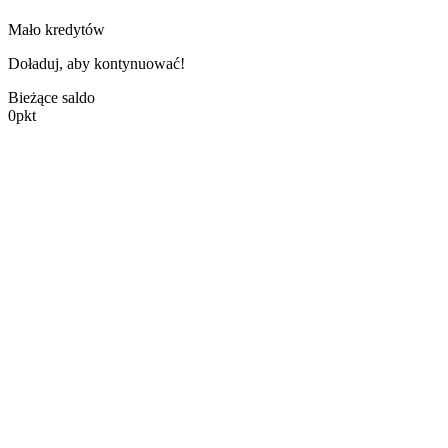
Mało kredytów
Doładuj, aby kontynuować!
Bieżące saldo
0
pkt