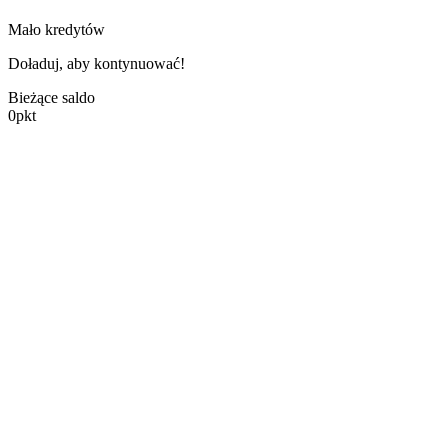
Mało kredytów
Doładuj, aby kontynuować!
Bieżące saldo
0
pkt