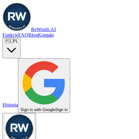
ReWords.AI
Funkcje
FAQ
Blog
Kontakt
🇵🇱
PL
Historia
Sign in with Google
Sign in