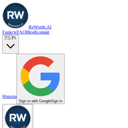
ReWords.AI
Funkcje
FAQ
Blog
Kontakt
🇵🇱
PL
Historia
Sign in with Google
Sign in