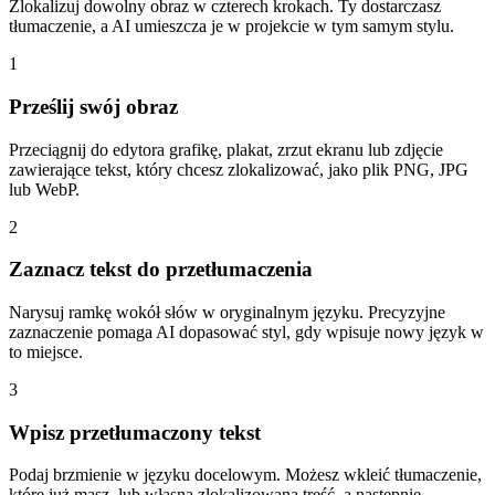
Zlokalizuj dowolny obraz w czterech krokach. Ty dostarczasz
tłumaczenie, a AI umieszcza je w projekcie w tym samym stylu.
1
Prześlij swój obraz
Przeciągnij do edytora grafikę, plakat, zrzut ekranu lub zdjęcie
zawierające tekst, który chcesz zlokalizować, jako plik PNG, JPG
lub WebP.
2
Zaznacz tekst do przetłumaczenia
Narysuj ramkę wokół słów w oryginalnym języku. Precyzyjne
zaznaczenie pomaga AI dopasować styl, gdy wpisuje nowy język w
to miejsce.
3
Wpisz przetłumaczony tekst
Podaj brzmienie w języku docelowym. Możesz wkleić tłumaczenie,
które już masz, lub własną zlokalizowaną treść, a następnie