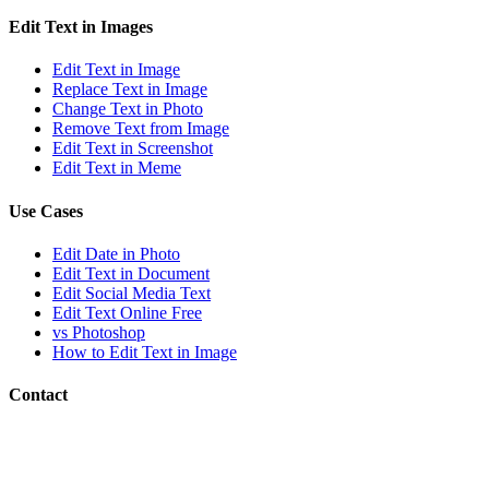
Edit Text in Images
Edit Text in Image
Replace Text in Image
Change Text in Photo
Remove Text from Image
Edit Text in Screenshot
Edit Text in Meme
Use Cases
Edit Date in Photo
Edit Text in Document
Edit Social Media Text
Edit Text Online Free
vs Photoshop
How to Edit Text in Image
Contact