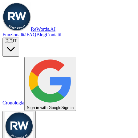
ReWords.AI
Funzionalità
FAQ
Blog
Contatti
🇮🇹
IT
Cronologia
Sign in with Google
Sign in