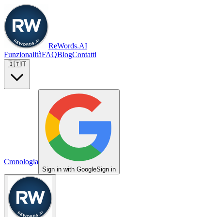
ReWords.AI
Funzionalità
FAQ
Blog
Contatti
🇮🇹
IT
Cronologia
Sign in with Google
Sign in