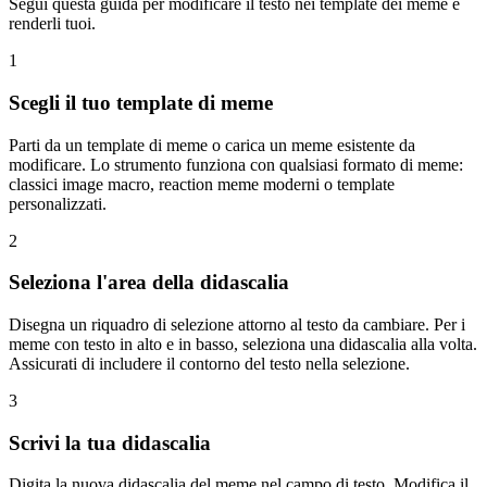
Segui questa guida per modificare il testo nei template dei meme e
renderli tuoi.
1
Scegli il tuo template di meme
Parti da un template di meme o carica un meme esistente da
modificare. Lo strumento funziona con qualsiasi formato di meme:
classici image macro, reaction meme moderni o template
personalizzati.
2
Seleziona l'area della didascalia
Disegna un riquadro di selezione attorno al testo da cambiare. Per i
meme con testo in alto e in basso, seleziona una didascalia alla volta.
Assicurati di includere il contorno del testo nella selezione.
3
Scrivi la tua didascalia
Digita la nuova didascalia del meme nel campo di testo. Modifica il