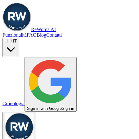
ReWords.AI
Funzionalità
FAQ
Blog
Contatti
🇮🇹
IT
Cronologia
Sign in with Google
Sign in