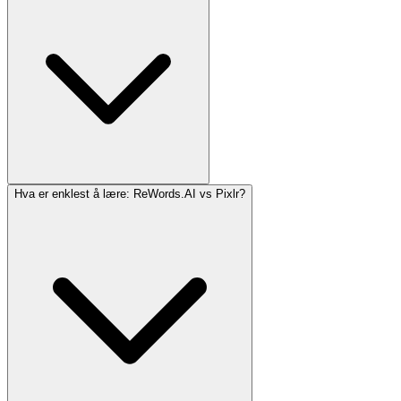
Hva er enklest å lære: ReWords.AI vs Pixlr?