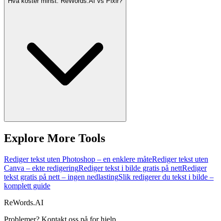
Hva koster minst: ReWords.AI vs Pixlr?
Explore More Tools
Rediger tekst uten Photoshop – en enklere måte
Rediger tekst uten
Canva – ekte redigering
Rediger tekst i bilde gratis på nett
Rediger
tekst gratis på nett – ingen nedlasting
Slik redigerer du tekst i bilde –
komplett guide
ReWords.AI
Problemer? Kontakt oss på
for hjelp.