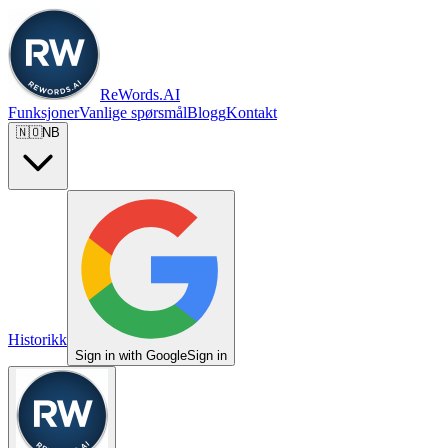
ReWords.AI
Funksjoner
Vanlige spørsmål
Blogg
Kontakt
🇳🇴
NB
Historikk
Sign in with Google
Sign in