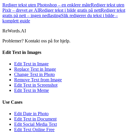
Rediger tekst uten Photoshop – en enklere måte
Rediger tekst uten
Pixlr – drevet av AI
Rediger tekst i bilde gratis på nett
Rediger tekst
gratis på nett – ingen nedlasting
Slik redigerer du tekst i bilde –
komplett guide
ReWords.AI
Problemer? Kontakt oss på
for hjelp.
Edit Text in Images
Edit Text in Image
Replace Text in Image
Change Text in Photo
Remove Text from Image
Edit Text in Screenshot
Edit Text in Meme
Use Cases
Edit Date in Photo
Edit Text in Document
Edit Social Media Text
Edit Text Online Free