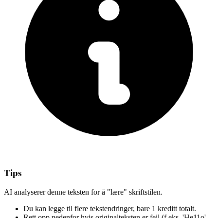
Tips
AI analyserer denne teksten for å "lære" skriftstilen.
Du kan legge til flere tekstendringer,
bare 1 kreditt totalt.
Rett opp nedenfor
hvis originalteksten er feil
(f.eks. 'He11o'