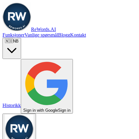
ReWords.AI
Funksjoner
Vanlige spørsmål
Blogg
Kontakt
🇳🇴
NB
Historikk
Sign in with Google
Sign in