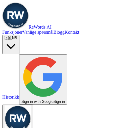
ReWords.AI
Funksjoner
Vanlige spørsmål
Blogg
Kontakt
🇳🇴
NB
Historikk
Sign in with Google
Sign in