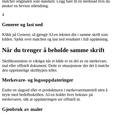
matcher originalen som standard. Legg bare til en merknad hvis du
ønsker en bevisst stilendring.
4
Generer og last ned
Klikk på Generer, så gjengir AI-en teksten din i samme skrift som
kilden. Sjekk over matchen og last ned resultatet i full oppløsning.
Når du trenger å beholde samme skrift
Skriftkonsistens er viktigst når et bilde er en del av en merkevare,
mal eller offisielt dokument. Dette er situasjonene der det å matche
den opprinnelige skrifttypen teller.
Merkevare- og logooppdateringer
Endre en slagord eller et produktnavn i merkevaremateriell uten å
bryte med bedriftsskriften. AI-en holder hver bokstav på
merkevaren, slik at oppdateringen ser offisiell ut.
Gjenbruk av maler