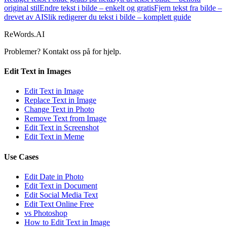
original stil
Endre tekst i bilde – enkelt og gratis
Fjern tekst fra bilde –
drevet av AI
Slik redigerer du tekst i bilde – komplett guide
ReWords.AI
Problemer? Kontakt oss på
for hjelp.
Edit Text in Images
Edit Text in Image
Replace Text in Image
Change Text in Photo
Remove Text from Image
Edit Text in Screenshot
Edit Text in Meme
Use Cases
Edit Date in Photo
Edit Text in Document
Edit Social Media Text
Edit Text Online Free
vs Photoshop
How to Edit Text in Image