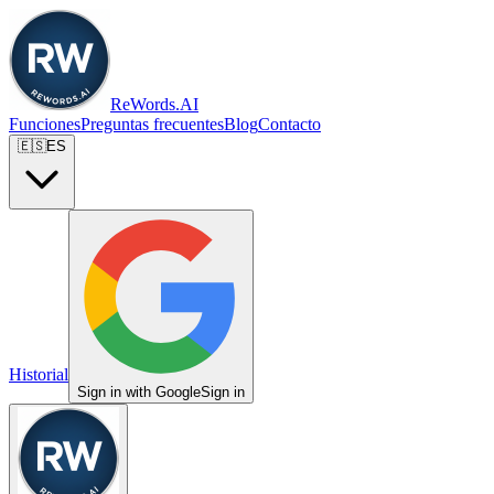
ReWords.AI
Funciones
Preguntas frecuentes
Blog
Contacto
🇪🇸
ES
Historial
Sign in with Google
Sign in