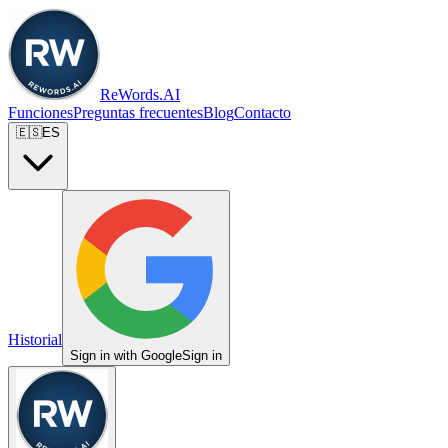
ReWords.AI
Funciones
Preguntas frecuentes
Blog
Contacto
🇪🇸
ES
Historial
Sign in with Google
Sign in