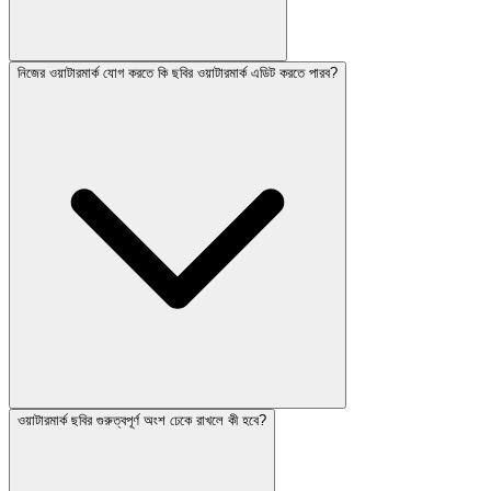
নিজের ওয়াটারমার্ক যোগ করতে কি ছবির ওয়াটারমার্ক এডিট করতে পারব?
ওয়াটারমার্ক ছবির গুরুত্বপূর্ণ অংশ ঢেকে রাখলে কী হবে?