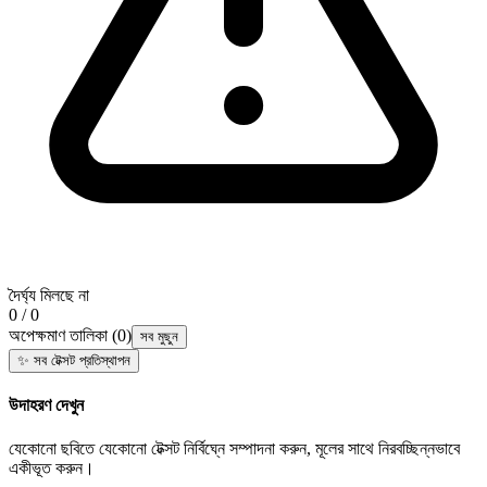
দৈর্ঘ্য মিলছে না
0 / 0
অপেক্ষমাণ তালিকা
(
0
)
সব মুছুন
✨
সব টেক্সট প্রতিস্থাপন
উদাহরণ দেখুন
যেকোনো ছবিতে যেকোনো টেক্সট নির্বিঘ্নে সম্পাদনা করুন, মূলের সাথে নিরবচ্ছিন্নভাবে
একীভূত করুন।