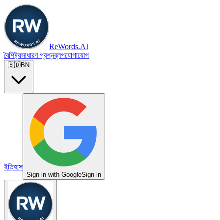
ReWords.AI
বৈশিষ্ট্য
সাধারণ প্রশ্ন
ব্লগ
যোগাযোগ
🇧🇩
BN
ইতিহাস
Sign in with Google
Sign in