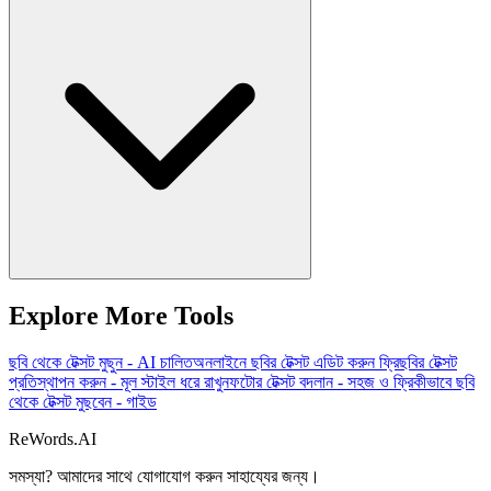
Explore More Tools
ছবি থেকে টেক্সট মুছুন - AI চালিত
অনলাইনে ছবির টেক্সট এডিট করুন ফ্রি
ছবির টেক্সট
প্রতিস্থাপন করুন - মূল স্টাইল ধরে রাখুন
ফটোর টেক্সট বদলান - সহজ ও ফ্রি
কীভাবে ছবি
থেকে টেক্সট মুছবেন - গাইড
ReWords.AI
সমস্যা? আমাদের সাথে যোগাযোগ করুন
সাহায্যের জন্য।