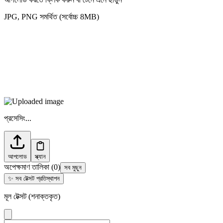
JPG, PNG সমর্থিত (সর্বোচ্চ 8MB)
প্রসেসিং...
আপলোড
স্ক্যান
অপেক্ষমাণ তালিকা
(
0
)
সব মুছুন
✨
সব টেক্সট প্রতিস্থাপন
মূল টেক্সট (শনাক্তকৃত)