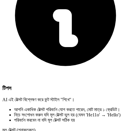
টিপস
AI এই টেক্সট বিশ্লেষণ করে ফন্ট স্টাইল "শিখে"।
আপনি একাধিক টেক্সট পরিবর্তন যোগ করতে পারেন,
মোট মাত্র ১ ক্রেডিট।
নিচে সংশোধন করুন
যদি মূল টেক্সট ভুল হয়
(যেমন 'He11o' → 'Hello')
পরিবর্তন করবেন না
যদি মূল টেক্সট সঠিক হয়
মূল টেক্সট (শনাক্তকৃত)