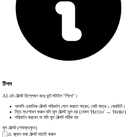
টিপস
AI এই টেক্সট বিশ্লেষণ করে ফন্ট স্টাইল "শিখে"।
আপনি একাধিক টেক্সট পরিবর্তন যোগ করতে পারেন,
মোট মাত্র ১ ক্রেডিট।
নিচে সংশোধন করুন
যদি মূল টেক্সট ভুল হয়
(যেমন 'He11o' → 'Hello')
পরিবর্তন করবেন না
যদি মূল টেক্সট সঠিক হয়
মূল টেক্সট (শনাক্তকৃত)
⚠️
স্ক্যান করা টেক্সট যাচাই করুন