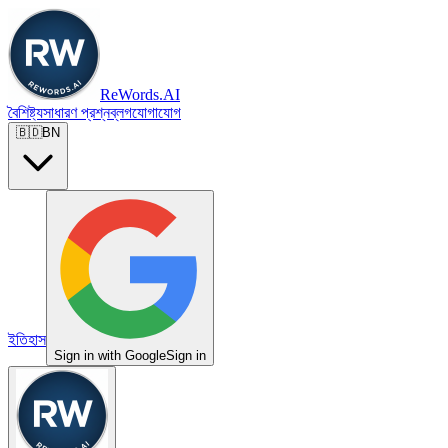
ReWords.AI
বৈশিষ্ট্য
সাধারণ প্রশ্ন
ব্লগ
যোগাযোগ
🇧🇩
BN
ইতিহাস
Sign in with Google
Sign in