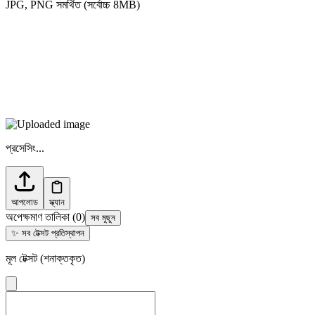
JPG, PNG সমর্থিত (সর্বোচ্চ 8MB)
প্রসেসিং...
আপলোড
স্ক্যান
অপেক্ষমাণ তালিকা
(
0
)
সব মুছুন
✨
সব টেক্সট প্রতিস্থাপন
মূল টেক্সট (শনাক্তকৃত)