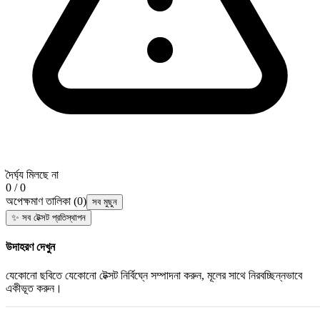
দৈর্ঘ্য মিলছে না
0 / 0
অপেক্ষমাণ তালিকা
(
0
)
সব মুছুন
✨
সব টেক্সট প্রতিস্থাপন
উদাহরণ দেখুন
যেকোনো ছবিতে যেকোনো টেক্সট নির্বিঘ্নে সম্পাদনা করুন, মূলের সাথে নিরবচ্ছিন্নভাবে
একীভূত করুন।