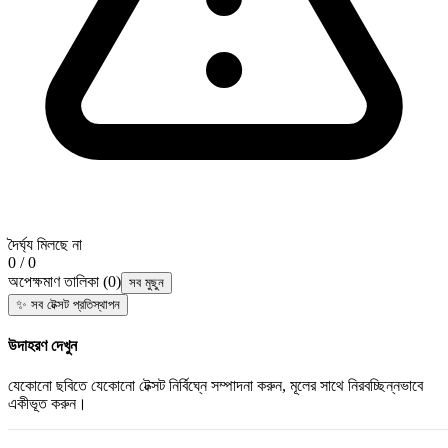
দৈর্ঘ্য মিলছে না
0 / 0
অপেক্ষমাণ তালিকা
(
0
)
সব মুছুন
✨
সব টেক্সট প্রতিস্থাপন
উদাহরণ দেখুন
যেকোনো ছবিতে যেকোনো টেক্সট নির্বিঘ্নে সম্পাদনা করুন, মূলের সাথে নিরবচ্ছিন্নভাবে
একীভূত করুন।