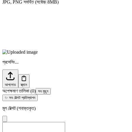
JPG, PNG সমর্থিত (সর্বোচ্চ 8MB)
প্রসেসিং...
আপলোড
স্ক্যান
অপেক্ষমাণ তালিকা
(
0
)
সব মুছুন
✨
সব টেক্সট প্রতিস্থাপন
মূল টেক্সট (শনাক্তকৃত)