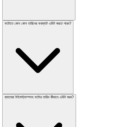
ফটোতে কোন কোন তারিখের ফরম্যাট এডিট করতে পারব?
ক্যামেরা টাইমস্ট্যাম্পসহ ফটোর তারিখ কীভাবে এডিট করব?