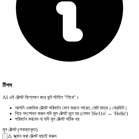
টিপস
AI এই টেক্সট বিশ্লেষণ করে ফন্ট স্টাইল "শিখে"।
আপনি একাধিক টেক্সট পরিবর্তন যোগ করতে পারেন,
মোট মাত্র ১ ক্রেডিট।
নিচে সংশোধন করুন
যদি মূল টেক্সট ভুল হয়
(যেমন 'He11o' → 'Hello')
পরিবর্তন করবেন না
যদি মূল টেক্সট সঠিক হয়
মূল টেক্সট (শনাক্তকৃত)
⚠️
স্ক্যান করা টেক্সট যাচাই করুন