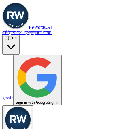
ReWords.AI
বৈশিষ্ট্য
সাধারণ প্রশ্ন
ব্লগ
যোগাযোগ
🇧🇩
BN
ইতিহাস
Sign in with Google
Sign in