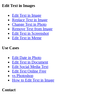
Edit Text in Images
Edit Text in Image
Replace Text in Image
Change Text in Photo
Remove Text from Image
Edit Text in Screenshot
Edit Text in Meme
Use Cases
Edit Date in Photo
Edit Text in Document
Edit Social Media Text
Edit Text Online Free
vs Photoshop
How to Edit Text in Image
Contact