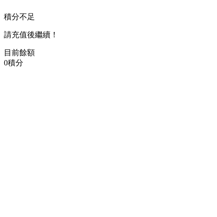
積分不足
請充值後繼續！
目前餘額
0
積分