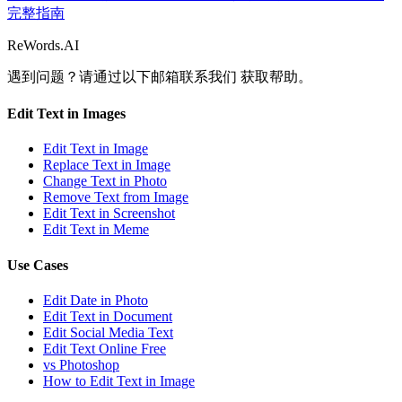
完整指南
ReWords.AI
遇到问题？请通过以下邮箱联系我们
获取帮助。
Edit Text in Images
Edit Text in Image
Replace Text in Image
Change Text in Photo
Remove Text from Image
Edit Text in Screenshot
Edit Text in Meme
Use Cases
Edit Date in Photo
Edit Text in Document
Edit Social Media Text
Edit Text Online Free
vs Photoshop
How to Edit Text in Image