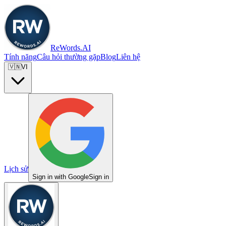
ReWords.AI
Tính năng
Câu hỏi thường gặp
Blog
Liên hệ
🇻🇳
VI
Lịch sử
Sign in with Google
Sign in