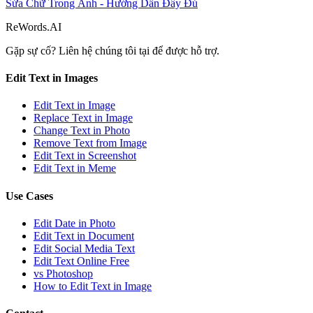
Sửa Chữ Trong Ảnh - Hướng Dẫn Đầy Đủ
ReWords.AI
Gặp sự cố? Liên hệ chúng tôi tại
để được hỗ trợ.
Edit Text in Images
Edit Text in Image
Replace Text in Image
Change Text in Photo
Remove Text from Image
Edit Text in Screenshot
Edit Text in Meme
Use Cases
Edit Date in Photo
Edit Text in Document
Edit Social Media Text
Edit Text Online Free
vs Photoshop
How to Edit Text in Image