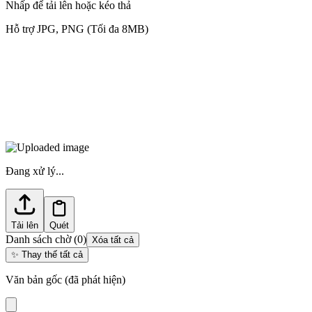
Nhấp để tải lên hoặc kéo thả
Hỗ trợ JPG, PNG (Tối đa 8MB)
Đang xử lý...
Tải lên
Quét
Danh sách chờ
(
0
)
Xóa tất cả
✨
Thay thế tất cả
Văn bản gốc (đã phát hiện)