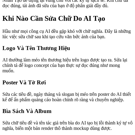
Nhấn Tạo để dựng lại vùng chữ với các ký tự sạch sẽ. Khi chữ đã
đọc đúng, tải ảnh đã sửa của bạn ở độ phân giải đầy đủ.
Khi Nào Cần Sửa Chữ Do AI Tạo
Hầu như mọi công cụ AI đều gặp khó với chữ nghĩa. Đây là những
lúc việc sửa chữ sau khi tạo cứu vãn bức ảnh của bạn.
Logo Và Tên Thương Hiệu
AI thường làm méo tên thương hiệu trên logo được tạo ra. Sửa lại
chính tả để logo concept của bạn thực sự đọc đúng như mong
muốn.
Poster Và Tờ Rơi
Sửa các tiêu đề, ngày tháng và slogan bị méo trên poster do AI thiết
kế để ấn phẩm quảng cáo hoàn chỉnh rõ ràng và chuyên nghiệp.
Bìa Sách Và Album
Sửa chữ tiêu đề và tên tác giả trên bìa do AI tạo bị lỗi thành ký tự vô
nghĩa, biến một bản render thô thành mockup dùng được.