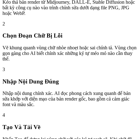
Kéo thả bản render từ Midjourney, DALL-E, Stable Diffusion hoặc
bất kỳ công cụ nào vào trình chỉnh sửa dưới dạng file PNG, JPG
hoặc WebP.
2
Chọn Đoạn Chữ Bị Lỗi
Vẽ khung quanh vùng chữ nhòe nhoẹt hoặc sai chính tả. Vùng chọn
gọn gàng cho AI biết chính xác những ký tự méo mó nào cần thay
thế.
3
Nhập Nội Dung Đúng
Nhập nội dung chính xác. AI đọc phong cách xung quanh để bản
sửa khớp với diện mạo của bản render gốc, bao gồm cả cảm giác
font và màu sắc.
4
Tạo Và Tải Về