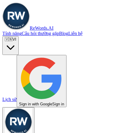
ReWords.AI
Tính năng
Câu hỏi thường gặp
Blog
Liên hệ
🇻🇳
VI
Lịch sử
Sign in with Google
Sign in