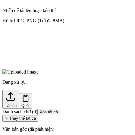
Nhấp để tải lên hoặc kéo thả
Hỗ trợ JPG, PNG (Tối đa 8MB)
Đang xử lý...
Tải lên
Quét
Danh sách chờ
(
0
)
Xóa tất cả
✨
Thay thế tất cả
Văn bản gốc (đã phát hiện)