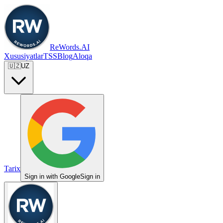
ReWords.AI
Xususiyatlar
TSS
Blog
Aloqa
🇺🇿
UZ
Tarix
Sign in with Google
Sign in