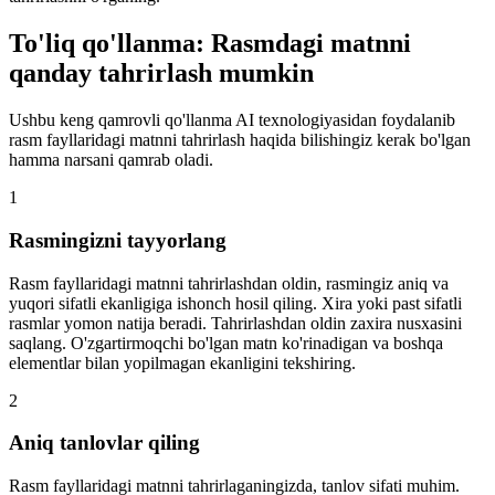
To'liq qo'llanma: Rasmdagi matnni
qanday tahrirlash mumkin
Ushbu keng qamrovli qo'llanma AI texnologiyasidan foydalanib
rasm fayllaridagi matnni tahrirlash haqida bilishingiz kerak bo'lgan
hamma narsani qamrab oladi.
1
Rasmingizni tayyorlang
Rasm fayllaridagi matnni tahrirlashdan oldin, rasmingiz aniq va
yuqori sifatli ekanligiga ishonch hosil qiling. Xira yoki past sifatli
rasmlar yomon natija beradi. Tahrirlashdan oldin zaxira nusxasini
saqlang. O'zgartirmoqchi bo'lgan matn ko'rinadigan va boshqa
elementlar bilan yopilmagan ekanligini tekshiring.
2
Aniq tanlovlar qiling
Rasm fayllaridagi matnni tahrirlaganingizda, tanlov sifati muhim.