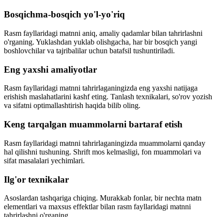
Bosqichma-bosqich yo'l-yo'riq
Rasm fayllaridagi matnni aniq, amaliy qadamlar bilan tahrirlashni
o'rganing. Yuklashdan yuklab olishgacha, har bir bosqich yangi
boshlovchilar va tajribalilar uchun batafsil tushuntiriladi.
Eng yaxshi amaliyotlar
Rasm fayllaridagi matnni tahrirlaganingizda eng yaxshi natijaga
erishish maslahatlarini kashf eting. Tanlash texnikalari, so'rov yozish
va sifatni optimallashtirish haqida bilib oling.
Keng tarqalgan muammolarni bartaraf etish
Rasm fayllaridagi matnni tahrirlaganingizda muammolarni qanday
hal qilishni tushuning. Shrift mos kelmasligi, fon muammolari va
sifat masalalari yechimlari.
Ilg'or texnikalar
Asoslardan tashqariga chiqing. Murakkab fonlar, bir nechta matn
elementlari va maxsus effektlar bilan rasm fayllaridagi matnni
tahrirlashni o'rganing.