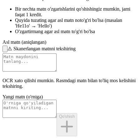
Bir nechta matn o'zgarishlarini qo'shishingiz mumkin,
jami
faqat 1 kredit.
Quyida tuzating
agar asl matn noto'g'ri bo'lsa
(masalan
'He11o' → 'Hello')
O'zgartirmang
agar asl matn to'g'ri bo'lsa
Asl matn (aniqlangan)
⚠️
Skanerlangan matnni tekshiring
OCR xato qilishi mumkin.
Rasmdagi matn
bilan to'liq mos kelishini
tekshiring.
Yangi matn (o'rniga)
Qo'shish