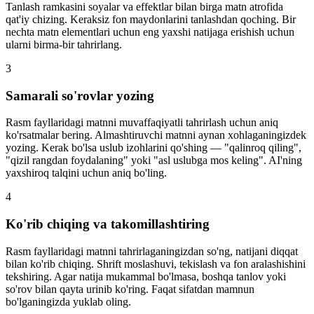
Tanlash ramkasini soyalar va effektlar bilan birga matn atrofida
qat'iy chizing. Keraksiz fon maydonlarini tanlashdan qoching. Bir
nechta matn elementlari uchun eng yaxshi natijaga erishish uchun
ularni birma-bir tahrirlang.
3
Samarali so'rovlar yozing
Rasm fayllaridagi matnni muvaffaqiyatli tahrirlash uchun aniq
ko'rsatmalar bering. Almashtiruvchi matnni aynan xohlaganingizdek
yozing. Kerak bo'lsa uslub izohlarini qo'shing — "qalinroq qiling",
"qizil rangdan foydalaning" yoki "asl uslubga mos keling". AI'ning
yaxshiroq talqini uchun aniq bo'ling.
4
Ko'rib chiqing va takomillashtiring
Rasm fayllaridagi matnni tahrirlaganingizdan so'ng, natijani diqqat
bilan ko'rib chiqing. Shrift moslashuvi, tekislash va fon aralashishini
tekshiring. Agar natija mukammal bo'lmasa, boshqa tanlov yoki
so'rov bilan qayta urinib ko'ring. Faqat sifatdan mamnun
bo'lganingizda yuklab oling.