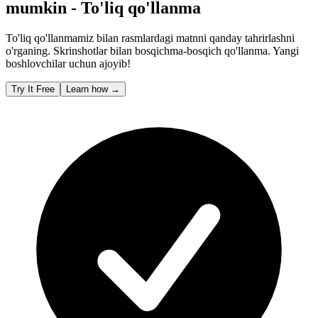
mumkin - To'liq qo'llanma
To'liq qo'llanmamiz bilan rasmlardagi matnni qanday tahrirlashni
o'rganing. Skrinshotlar bilan bosqichma-bosqich qo'llanma. Yangi
boshlovchilar uchun ajoyib!
Try It Free
Learn how
→