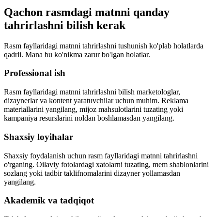
Qachon rasmdagi matnni qanday
tahrirlashni bilish kerak
Rasm fayllaridagi matnni tahrirlashni tushunish ko'plab holatlarda
qadrli. Mana bu ko'nikma zarur bo'lgan holatlar.
Professional ish
Rasm fayllaridagi matnni tahrirlashni bilish marketologlar,
dizaynerlar va kontent yaratuvchilar uchun muhim. Reklama
materiallarini yangilang, mijoz mahsulotlarini tuzating yoki
kampaniya resurslarini noldan boshlamasdan yangilang.
Shaxsiy loyihalar
Shaxsiy foydalanish uchun rasm fayllaridagi matnni tahrirlashni
o'rganing. Oilaviy fotolardagi xatolarni tuzating, mem shablonlarini
sozlang yoki tadbir taklifnomalarini dizayner yollamasdan
yangilang.
Akademik va tadqiqot