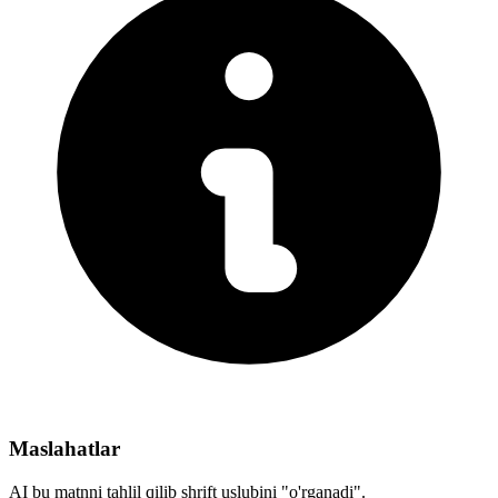
Maslahatlar
AI bu matnni tahlil qilib shrift uslubini "o'rganadi".