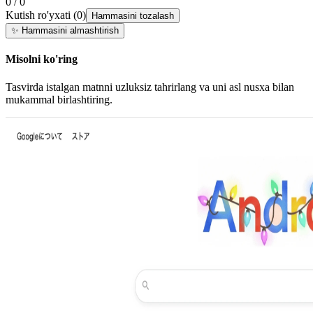
0 / 0
Kutish ro'yxati
(
0
)
Hammasini tozalash
✨
Hammasini almashtirish
Misolni ko'ring
Tasvirda istalgan matnni uzluksiz tahrirlang va uni asl nusxa bilan
mukammal birlashtiring.