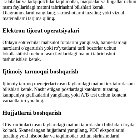
Talabalar va tadqiqotchilar taqdimotlar, maqolalar va hujjatlar uchun
rasm fayllaridagi matnni tahrirlashni bilishlari kerak.
Diagrammalarni yangilang, skrinshotlarni tuzating yoki vizual
materiallarni tarjima qiling.
Elektron tijorat operatsiyalari
Onlayn sotuvchilar mahsulot fotolarini yangilash, bannerlardagi
narxlarni o'zgartirish yoki ro'yxatlarni turli bozorlar uchun
lokallashtirish uchun rasm fayllaridagi matnni tahrirlashni
tushunishlari kerak.
Ijtimoiy tarmoqni boshqarish
Ijtimoiy tarmoq menejerlari rasm fayllaridagi matnni tez tahrirlashni
bilishlari kerak. Nashr etilgan postlardagi xatolarni tuzating,
kampaniya grafikalarini yangilang yoki A/B test uchun kontent
variantlarini yarating.
Hujjatlarni boshqarish
Ofis xodimlari rasm fayllaridagi matnni tahrirlashni bilishdan foyda
ko'radi. Skanerlangan hujjatlarni yangilang, PDF eksportlarini
tuzating yoki hisobotlar va taqdimotlar uchun skrinshotlarni