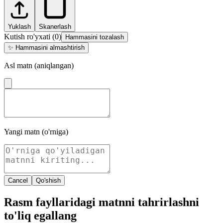
Yuklash
Skanerlash
Kutish ro'yxati
(
0
)
Hammasini tozalash
✨
Hammasini almashtirish
Asl matn (aniqlangan)
Yangi matn (o'rniga)
Cancel
Qo'shish
Rasm fayllaridagi matnni tahrirlashni
to'liq egallang