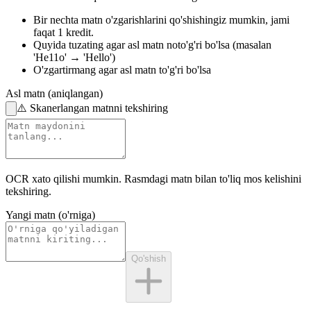
Bir nechta matn o'zgarishlarini qo'shishingiz mumkin,
jami
faqat 1 kredit.
Quyida tuzating
agar asl matn noto'g'ri bo'lsa
(masalan
'He11o' → 'Hello')
O'zgartirmang
agar asl matn to'g'ri bo'lsa
Asl matn (aniqlangan)
⚠️
Skanerlangan matnni tekshiring
OCR xato qilishi mumkin.
Rasmdagi matn
bilan to'liq mos kelishini
tekshiring.
Yangi matn (o'rniga)
Qo'shish