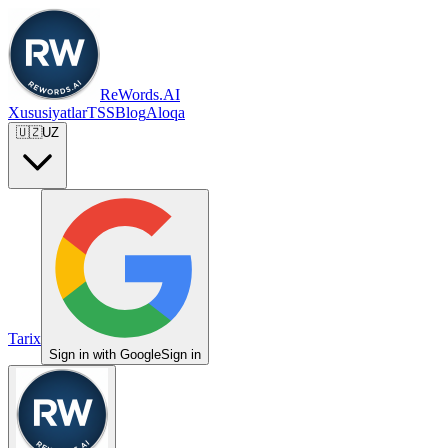
ReWords.AI
Xususiyatlar
TSS
Blog
Aloqa
🇺🇿
UZ
Tarix
Sign in with Google
Sign in