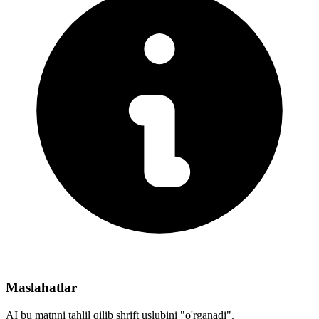
Maslahatlar
AI bu matnni tahlil qilib shrift uslubini "o'rganadi".