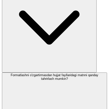
Formatlashni o'zgartirmasdan hujjat fayllaridagi matnni qanday
tahrirlash mumkin?