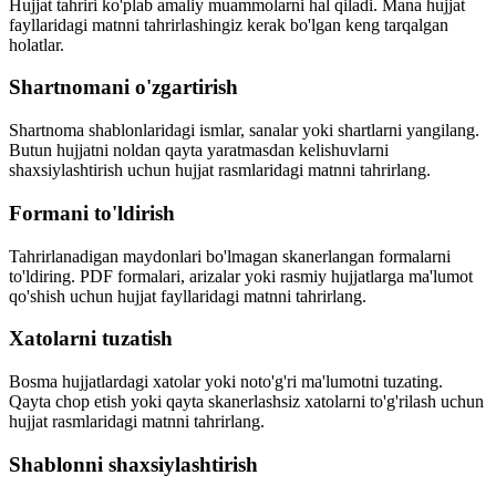
Hujjat tahriri ko'plab amaliy muammolarni hal qiladi. Mana hujjat
fayllaridagi matnni tahrirlashingiz kerak bo'lgan keng tarqalgan
holatlar.
Shartnomani o'zgartirish
Shartnoma shablonlaridagi ismlar, sanalar yoki shartlarni yangilang.
Butun hujjatni noldan qayta yaratmasdan kelishuvlarni
shaxsiylashtirish uchun hujjat rasmlaridagi matnni tahrirlang.
Formani to'ldirish
Tahrirlanadigan maydonlari bo'lmagan skanerlangan formalarni
to'ldiring. PDF formalari, arizalar yoki rasmiy hujjatlarga ma'lumot
qo'shish uchun hujjat fayllaridagi matnni tahrirlang.
Xatolarni tuzatish
Bosma hujjatlardagi xatolar yoki noto'g'ri ma'lumotni tuzating.
Qayta chop etish yoki qayta skanerlashsiz xatolarni to'g'rilash uchun
hujjat rasmlaridagi matnni tahrirlang.
Shablonni shaxsiylashtirish