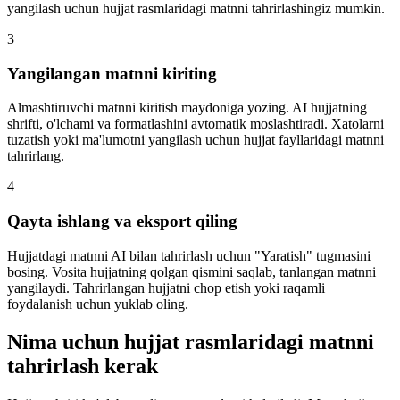
yangilash uchun hujjat rasmlaridagi matnni tahrirlashingiz mumkin.
3
Yangilangan matnni kiriting
Almashtiruvchi matnni kiritish maydoniga yozing. AI hujjatning
shrifti, o'lchami va formatlashini avtomatik moslashtiradi. Xatolarni
tuzatish yoki ma'lumotni yangilash uchun hujjat fayllaridagi matnni
tahrirlang.
4
Qayta ishlang va eksport qiling
Hujjatdagi matnni AI bilan tahrirlash uchun "Yaratish" tugmasini
bosing. Vosita hujjatning qolgan qismini saqlab, tanlangan matnni
yangilaydi. Tahrirlangan hujjatni chop etish yoki raqamli
foydalanish uchun yuklab oling.
Nima uchun hujjat rasmlaridagi matnni
tahrirlash kerak