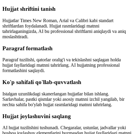
Hujjat shriftini tanish
Hujjatlar Times New Roman, Arial va Calibri kabi standart
shriftlardan foydalanadi. Hujjat rasmlaridagi matnni
tahrirlaganingizda, AI bu professional shriftlarni aniqlaydi va aniq
moslashtiradi.
Paragraf formatlash
Paragraf tuzilishi, qatorlar oralig'i va tekislashni saqlagan holda
hujjat fayllaridagi matnni tahrirlang. AI hujjatning professional
formatlashini saqlaydi.
Ko'p sahifali qo'llab-quvvatlash
Istalgan uzunlikdagi skanerlangan hujjatlar bilan ishlang.
Sarlavhalar, pastki qismlar yoki asosiy matnni izchil yangilab, bir
nechta sahifa bo'ylab hujjat rasmlaridagi matnni tahrirlang.
Hujjat joylashuvini saqlang
AI hujjat tuzilishini tushunadi. Chegaralar, ustunlar, jadvallar yoki
boshqa joylashuv elementlarini buzmasdan hujjat fayllaridagi matnni