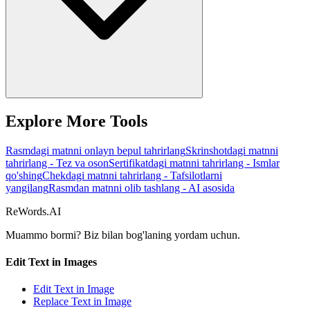
Explore More Tools
Rasmdagi matnni onlayn bepul tahrirlang
Skrinshotdagi matnni
tahrirlang - Tez va oson
Sertifikatdagi matnni tahrirlang - Ismlar
qo'shing
Chekdagi matnni tahrirlang - Tafsilotlarni
yangilang
Rasmdan matnni olib tashlang - AI asosida
ReWords.AI
Muammo bormi? Biz bilan bog'laning
yordam uchun.
Edit Text in Images
Edit Text in Image
Replace Text in Image