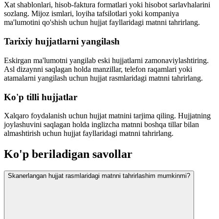
Xat shablonlari, hisob-faktura formatlari yoki hisobot sarlavhalarini
sozlang. Mijoz ismlari, loyiha tafsilotlari yoki kompaniya
ma'lumotini qo'shish uchun hujjat fayllaridagi matnni tahrirlang.
Tarixiy hujjatlarni yangilash
Eskirgan ma'lumotni yangilab eski hujjatlarni zamonaviylashtiring.
Asl dizaynni saqlagan holda manzillar, telefon raqamlari yoki
atamalarni yangilash uchun hujjat rasmlaridagi matnni tahrirlang.
Ko'p tilli hujjatlar
Xalqaro foydalanish uchun hujjat matnini tarjima qiling. Hujjatning
joylashuvini saqlagan holda inglizcha matnni boshqa tillar bilan
almashtirish uchun hujjat fayllaridagi matnni tahrirlang.
Ko'p beriladigan savollar
Skanerlangan hujjat rasmlaridagi matnni tahrirlashim mumkinmi?