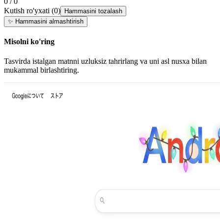
0 / 0
Kutish ro'yxati
(
0
)
Hammasini tozalash
✨
Hammasini almashtirish
Misolni ko'ring
Tasvirda istalgan matnni uzluksiz tahrirlang va uni asl nusxa bilan
mukammal birlashtiring.