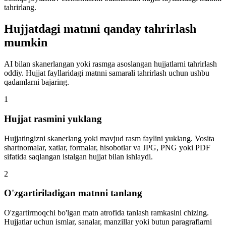
tahrirlang.
Hujjatdagi matnni qanday tahrirlash
mumkin
AI bilan skanerlangan yoki rasmga asoslangan hujjatlarni tahrirlash
oddiy. Hujjat fayllaridagi matnni samarali tahrirlash uchun ushbu
qadamlarni bajaring.
1
Hujjat rasmini yuklang
Hujjatingizni skanerlang yoki mavjud rasm faylini yuklang. Vosita
shartnomalar, xatlar, formalar, hisobotlar va JPG, PNG yoki PDF
sifatida saqlangan istalgan hujjat bilan ishlaydi.
2
O'zgartiriladigan matnni tanlang
O'zgartirmoqchi bo'lgan matn atrofida tanlash ramkasini chizing.
Hujjatlar uchun ismlar, sanalar, manzillar yoki butun paragraflarni