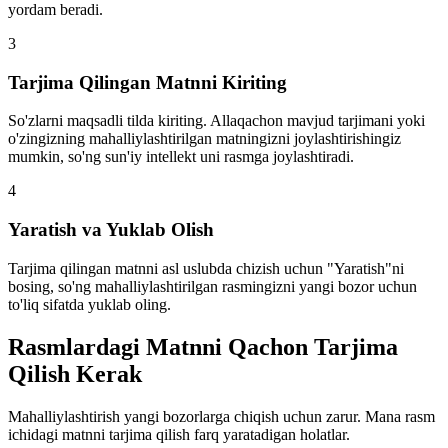
yordam beradi.
3
Tarjima Qilingan Matnni Kiriting
So'zlarni maqsadli tilda kiriting. Allaqachon mavjud tarjimani yoki
o'zingizning mahalliylashtirilgan matningizni joylashtirishingiz
mumkin, so'ng sun'iy intellekt uni rasmga joylashtiradi.
4
Yaratish va Yuklab Olish
Tarjima qilingan matnni asl uslubda chizish uchun "Yaratish"ni
bosing, so'ng mahalliylashtirilgan rasmingizni yangi bozor uchun
to'liq sifatda yuklab oling.
Rasmlardagi Matnni Qachon Tarjima
Qilish Kerak
Mahalliylashtirish yangi bozorlarga chiqish uchun zarur. Mana rasm
ichidagi matnni tarjima qilish farq yaratadigan holatlar.