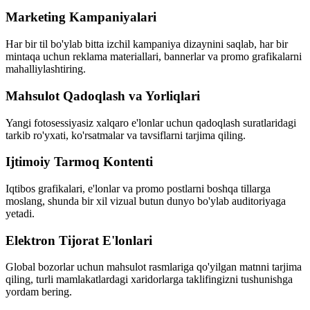
Marketing Kampaniyalari
Har bir til bo'ylab bitta izchil kampaniya dizaynini saqlab, har bir
mintaqa uchun reklama materiallari, bannerlar va promo grafikalarni
mahalliylashtiring.
Mahsulot Qadoqlash va Yorliqlari
Yangi fotosessiyasiz xalqaro e'lonlar uchun qadoqlash suratlaridagi
tarkib ro'yxati, ko'rsatmalar va tavsiflarni tarjima qiling.
Ijtimoiy Tarmoq Kontenti
Iqtibos grafikalari, e'lonlar va promo postlarni boshqa tillarga
moslang, shunda bir xil vizual butun dunyo bo'ylab auditoriyaga
yetadi.
Elektron Tijorat E'lonlari
Global bozorlar uchun mahsulot rasmlariga qo'yilgan matnni tarjima
qiling, turli mamlakatlardagi xaridorlarga taklifingizni tushunishga
yordam bering.