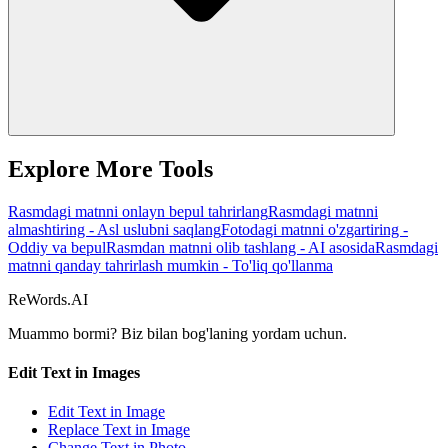
Explore More Tools
Rasmdagi matnni onlayn bepul tahrirlang
Rasmdagi matnni
almashtiring - Asl uslubni saqlang
Fotodagi matnni o'zgartiring -
Oddiy va bepul
Rasmdan matnni olib tashlang - AI asosida
Rasmdagi
matnni qanday tahrirlash mumkin - To'liq qo'llanma
ReWords.AI
Muammo bormi? Biz bilan bog'laning
yordam uchun.
Edit Text in Images
Edit Text in Image
Replace Text in Image
Change Text in Photo