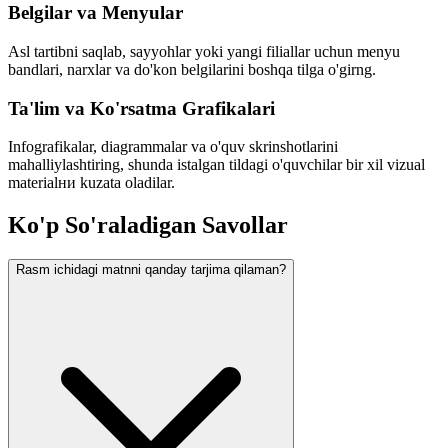
Belgilar va Menyular
Asl tartibni saqlab, sayyohlar yoki yangi filiallar uchun menyu
bandlari, narxlar va do'kon belgilarini boshqa tilga o'girng.
Ta'lim va Ko'rsatma Grafikalari
Infografikalar, diagrammalar va o'quv skrinshotlarini
mahalliylashtiring, shunda istalgan tildagi o'quvchilar bir xil vizual
materialни kuzata oladilar.
Ko'p So'raladigan Savollar
Rasm ichidagi matnni qanday tarjima qilaman?