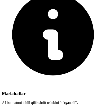
Maslahatlar
AI bu matnni tahlil qilib shrift uslubini "o'rganadi".