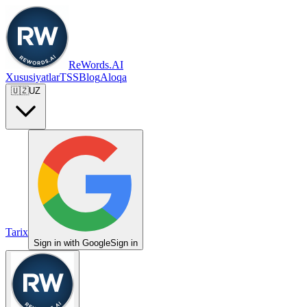
ReWords.AI
Xususiyatlar
TSS
Blog
Aloqa
🇺🇿
UZ
Tarix
Sign in with Google
Sign in