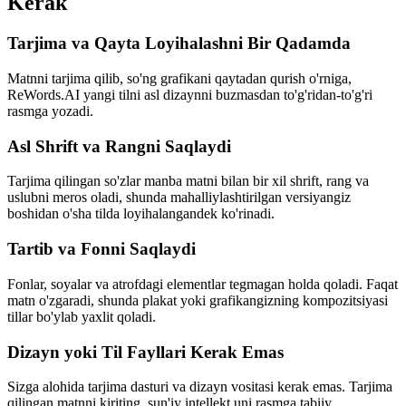
Kerak
Tarjima va Qayta Loyihalashni Bir Qadamda
Matnni tarjima qilib, so'ng grafikani qaytadan qurish o'rniga,
ReWords.AI yangi tilni asl dizaynni buzmasdan to'g'ridan-to'g'ri
rasmga yozadi.
Asl Shrift va Rangni Saqlaydi
Tarjima qilingan so'zlar manba matni bilan bir xil shrift, rang va
uslubni meros oladi, shunda mahalliylashtirilgan versiyangiz
boshidan o'sha tilda loyihalangandek ko'rinadi.
Tartib va Fonni Saqlaydi
Fonlar, soyalar va atrofdagi elementlar tegmagan holda qoladi. Faqat
matn o'zgaradi, shunda plakat yoki grafikangizning kompozitsiyasi
tillar bo'ylab yaxlit qoladi.
Dizayn yoki Til Fayllari Kerak Emas
Sizga alohida tarjima dasturi va dizayn vositasi kerak emas. Tarjima
qilingan matnni kiriting, sun'iy intellekt uni rasmga tabiiy