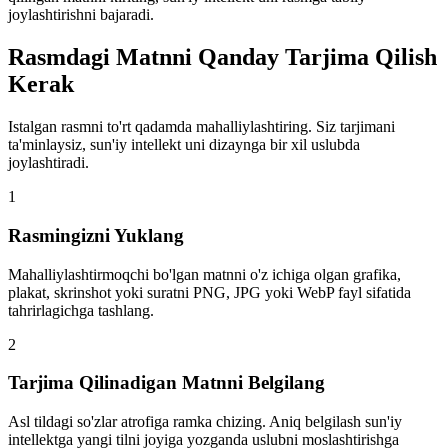
joylashtirishni bajaradi.
Rasmdagi Matnni Qanday Tarjima Qilish
Kerak
Istalgan rasmni to'rt qadamda mahalliylashtiring. Siz tarjimani
ta'minlaysiz, sun'iy intellekt uni dizaynga bir xil uslubda
joylashtiradi.
1
Rasmingizni Yuklang
Mahalliylashtirmoqchi bo'lgan matnni o'z ichiga olgan grafika,
plakat, skrinshot yoki suratni PNG, JPG yoki WebP fayl sifatida
tahrirlagichga tashlang.
2
Tarjima Qilinadigan Matnni Belgilang
Asl tildagi so'zlar atrofiga ramka chizing. Aniq belgilash sun'iy
intellektga yangi tilni joyiga yozganda uslubni moslashtirishga