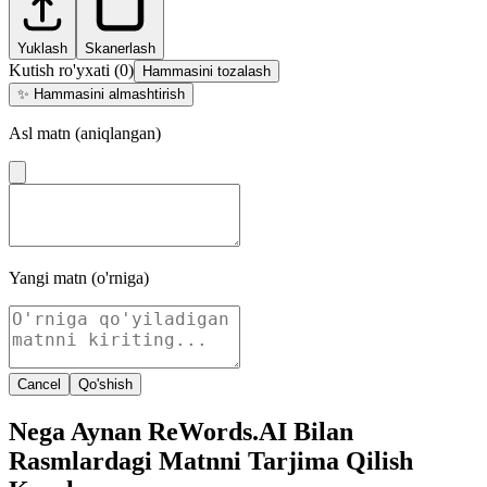
Yuklash
Skanerlash
Kutish ro'yxati
(
0
)
Hammasini tozalash
✨
Hammasini almashtirish
Asl matn (aniqlangan)
Yangi matn (o'rniga)
Cancel
Qo'shish
Nega Aynan ReWords.AI Bilan
Rasmlardagi Matnni Tarjima Qilish