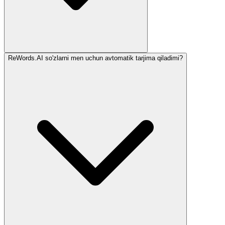
ReWords.AI so'zlarni men uchun avtomatik tarjima qiladimi?