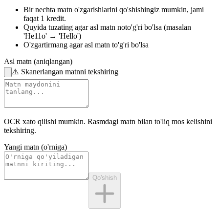
Bir nechta matn o'zgarishlarini qo'shishingiz mumkin,
jami
faqat 1 kredit.
Quyida tuzating
agar asl matn noto'g'ri bo'lsa
(masalan
'He11o' → 'Hello')
O'zgartirmang
agar asl matn to'g'ri bo'lsa
Asl matn (aniqlangan)
⚠️
Skanerlangan matnni tekshiring
OCR xato qilishi mumkin.
Rasmdagi matn
bilan to'liq mos kelishini
tekshiring.
Yangi matn (o'rniga)
Qo'shish