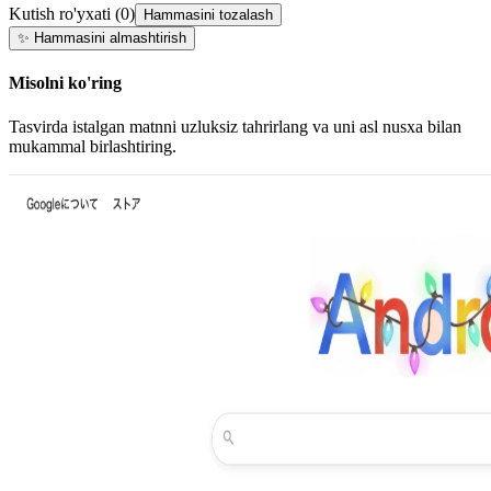
Kutish ro'yxati
(
0
)
Hammasini tozalash
✨
Hammasini almashtirish
Misolni ko'ring
Tasvirda istalgan matnni uzluksiz tahrirlang va uni asl nusxa bilan
mukammal birlashtiring.