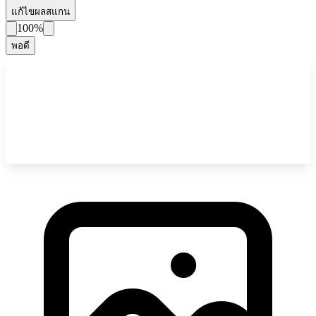
แก้ไขผลสแกน
100%
พอดี