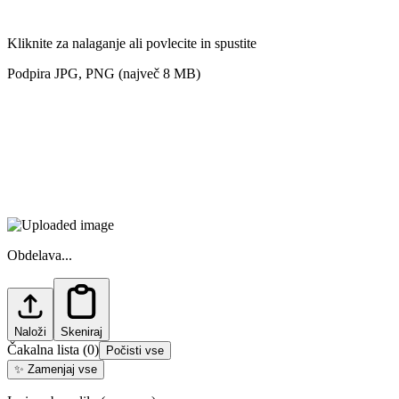
Kliknite za nalaganje ali povlecite in spustite
Podpira JPG, PNG (največ 8 MB)
Obdelava...
Naloži
Skeniraj
Čakalna lista
(
0
)
Počisti vse
✨
Zamenjaj vse