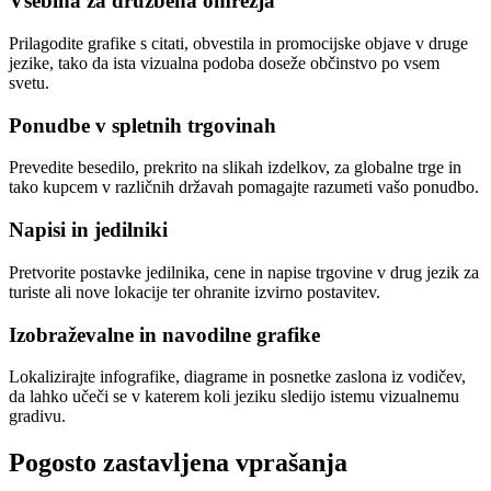
Vsebina za družbena omrežja
Prilagodite grafike s citati, obvestila in promocijske objave v druge
jezike, tako da ista vizualna podoba doseže občinstvo po vsem
svetu.
Ponudbe v spletnih trgovinah
Prevedite besedilo, prekrito na slikah izdelkov, za globalne trge in
tako kupcem v različnih državah pomagajte razumeti vašo ponudbo.
Napisi in jedilniki
Pretvorite postavke jedilnika, cene in napise trgovine v drug jezik za
turiste ali nove lokacije ter ohranite izvirno postavitev.
Izobraževalne in navodilne grafike
Lokalizirajte infografike, diagrame in posnetke zaslona iz vodičev,
da lahko učeči se v katerem koli jeziku sledijo istemu vizualnemu
gradivu.
Pogosto zastavljena vprašanja