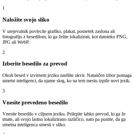
1
Naložite svojo sliko
V urejevalnik povlecite grafiko, plakat, posnetek zaslona ali
fotografijo z besedilom, ki ga želite lokalizirati, kot datoteko PNG,
JPG ali WebP.
2
Izberite besedilo za prevod
Okoli besed v izvirnem jeziku narišite okvir. Natančen izbor pomaga
umetni inteligenci, da ujame slog, ko na tem mestu izpiše novi jezik.
3
Vnesite prevedeno besedilo
Vnesite besedilo v ciljnem jeziku. Prilepite lahko prevod, ki ga že
imate, ali svojo lastno lokalizirano različico, nato pa pustite, da ga
umetna inteligenca umesti v sliko.