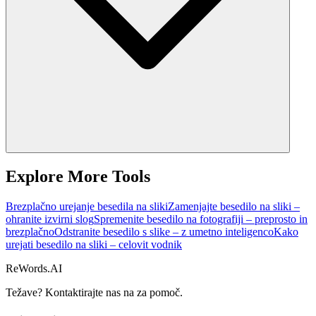
Explore More Tools
Brezplačno urejanje besedila na sliki
Zamenjajte besedilo na sliki –
ohranite izvirni slog
Spremenite besedilo na fotografiji – preprosto in
brezplačno
Odstranite besedilo s slike – z umetno inteligenco
Kako
urejati besedilo na sliki – celovit vodnik
ReWords.AI
Težave? Kontaktirajte nas na
za pomoč.