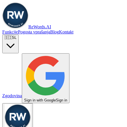
ReWords.AI
Funkcije
Pogosta vprašanja
Blog
Kontakt
🇸🇮
SL
Zgodovina
Sign in with Google
Sign in