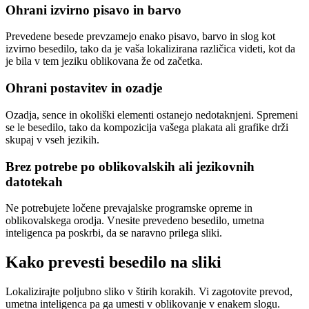
Ohrani izvirno pisavo in barvo
Prevedene besede prevzamejo enako pisavo, barvo in slog kot
izvirno besedilo, tako da je vaša lokalizirana različica videti, kot da
je bila v tem jeziku oblikovana že od začetka.
Ohrani postavitev in ozadje
Ozadja, sence in okoliški elementi ostanejo nedotaknjeni. Spremeni
se le besedilo, tako da kompozicija vašega plakata ali grafike drži
skupaj v vseh jezikih.
Brez potrebe po oblikovalskih ali jezikovnih
datotekah
Ne potrebujete ločene prevajalske programske opreme in
oblikovalskega orodja. Vnesite prevedeno besedilo, umetna
inteligenca pa poskrbi, da se naravno prilega sliki.
Kako prevesti besedilo na sliki
Lokalizirajte poljubno sliko v štirih korakih. Vi zagotovite prevod,
umetna inteligenca pa ga umesti v oblikovanje v enakem slogu.