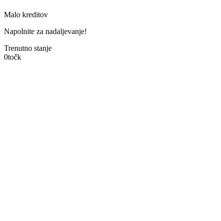
Malo kreditov
Napolnite za nadaljevanje!
Trenutno stanje
0
točk