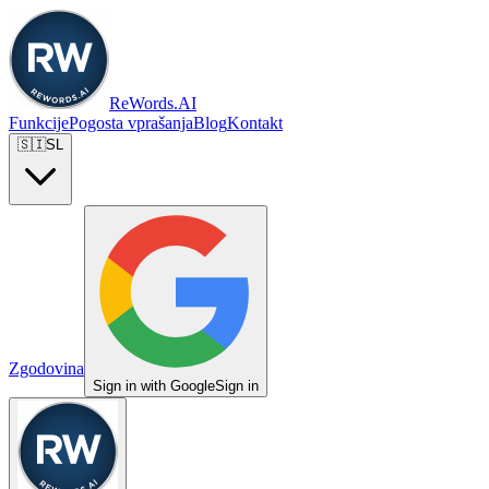
ReWords.AI
Funkcije
Pogosta vprašanja
Blog
Kontakt
🇸🇮
SL
Zgodovina
Sign in with Google
Sign in