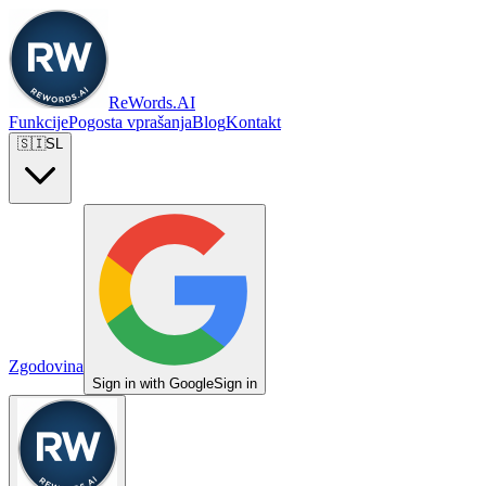
ReWords.AI
Funkcije
Pogosta vprašanja
Blog
Kontakt
🇸🇮
SL
Zgodovina
Sign in with Google
Sign in