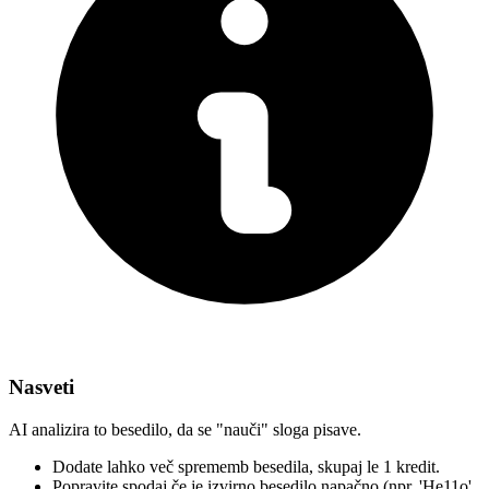
Nasveti
AI analizira to besedilo, da se "nauči" sloga pisave.
Dodate lahko več sprememb besedila,
skupaj le 1 kredit.
Popravite spodaj
če je izvirno besedilo napačno
(npr. 'He11o'