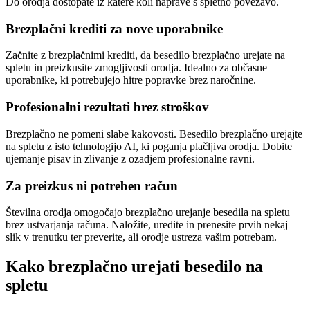
Do orodja dostopate iz katere koli naprave s spletno povezavo.
Brezplačni krediti za nove uporabnike
Začnite z brezplačnimi krediti, da besedilo brezplačno urejate na
spletu in preizkusite zmogljivosti orodja. Idealno za občasne
uporabnike, ki potrebujejo hitre popravke brez naročnine.
Profesionalni rezultati brez stroškov
Brezplačno ne pomeni slabe kakovosti. Besedilo brezplačno urejajte
na spletu z isto tehnologijo AI, ki poganja plačljiva orodja. Dobite
ujemanje pisav in zlivanje z ozadjem profesionalne ravni.
Za preizkus ni potreben račun
Številna orodja omogočajo brezplačno urejanje besedila na spletu
brez ustvarjanja računa. Naložite, uredite in prenesite prvih nekaj
slik v trenutku ter preverite, ali orodje ustreza vašim potrebam.
Kako brezplačno urejati besedilo na
spletu