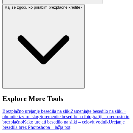
Kaj se zgodi, ko porabim brezplačne kredite?
Explore More Tools
Brezplačno urejanje besedila na sliki
Zamenjajte besedilo na sliki –
ohranite izvirni slog
Spremenite besedilo na fotografiji – preprosto in
brezplačno
Kako urejati besedilo na sliki – celovit vodnik
Urejanje
besedila brez Photoshopa – lažja pot