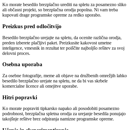
Ko morate besedilo brezplačno urediti na spletu za posamezno sliko
ali občasni projekt, so brezplačna orodja popolna. Ni vam treba
kupovati drage programske opreme za redko uporabo.
Preizkus pred odločitvijo
Besedilo brezplačno urejajte na spletu, da ocenite različna orodja,
preden izberete plačljivi paket. Preizkusite kakovost umetne
inteligence, vmesnik in rezultat ter poiščite najboljšo rešitev za svoj
delovni proces.
Osebna uporaba
Za osebne fotografije, meme ali objave na družbenih omrežjih lahko
besedilo brezplačno urejate na spletu, ne da bi vas skrbele
komercialne licence ali omejitve uporabe.
Hitri popravki
Ko morate popraviti tipkarsko napako ali posodobiti posamezno
podrobnost, brezplačna spletna orodja za urejanje besedila ponujajo
takojšnje rešitve brez odpiranja namizne programske opreme.