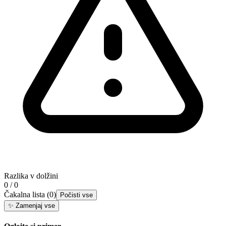
Razlika v dolžini
0 / 0
Čakalna lista
(
0
)
Počisti vse
✨
Zamenjaj vse