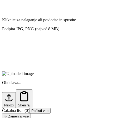
Kliknite za nalaganje ali povlecite in spustite
Podpira JPG, PNG (največ 8 MB)
Obdelava...
Naloži
Skeniraj
Čakalna lista
(
0
)
Počisti vse
✨
Zamenjaj vse