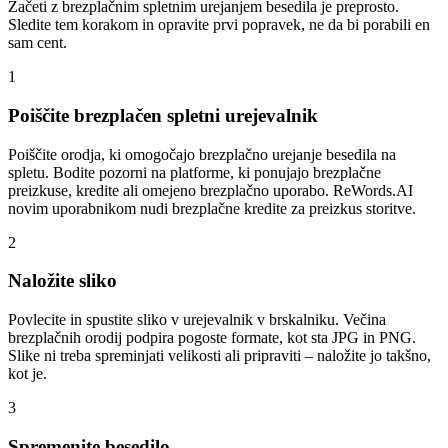
Začeti z brezplačnim spletnim urejanjem besedila je preprosto.
Sledite tem korakom in opravite prvi popravek, ne da bi porabili en
sam cent.
1
Poiščite brezplačen spletni urejevalnik
Poiščite orodja, ki omogočajo brezplačno urejanje besedila na
spletu. Bodite pozorni na platforme, ki ponujajo brezplačne
preizkuse, kredite ali omejeno brezplačno uporabo. ReWords.AI
novim uporabnikom nudi brezplačne kredite za preizkus storitve.
2
Naložite sliko
Povlecite in spustite sliko v urejevalnik v brskalniku. Večina
brezplačnih orodij podpira pogoste formate, kot sta JPG in PNG.
Slike ni treba spreminjati velikosti ali pripraviti – naložite jo takšno,
kot je.
3
Spremenite besedilo