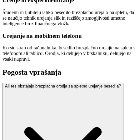
Učenje in eksperimentiranje
Študenti in ljubitelji lahko besedilo brezplačno urejajo na spletu, da
se naučijo tehnik urejanja slik in raziščejo zmogljivosti umetne
inteligence brez finančnega vložka.
Urejanje na mobilnem telefonu
Ko ste stran od računalnika, besedilo brezplačno urejajte na spletu s
telefonom ali tablico. Orodja, ki delujejo v brskalniku, delujejo na
vsaki napravi.
Pogosta vprašanja
Ali res obstajajo brezplačna orodja za spletno urejanje besedila?