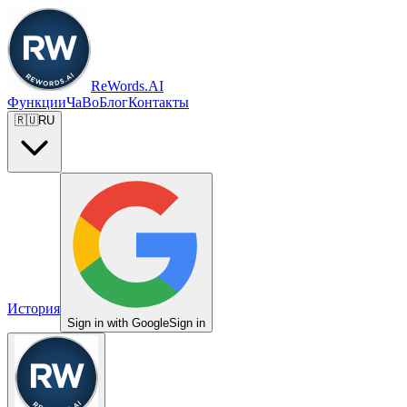
ReWords.AI
Функции
ЧаВо
Блог
Контакты
🇷🇺
RU
История
Sign in with Google
Sign in