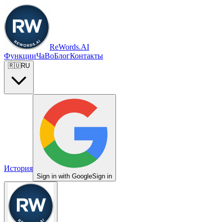
ReWords.AI
Функции
ЧаВо
Блог
Контакты
🇷🇺
RU
История
Sign in with Google
Sign in