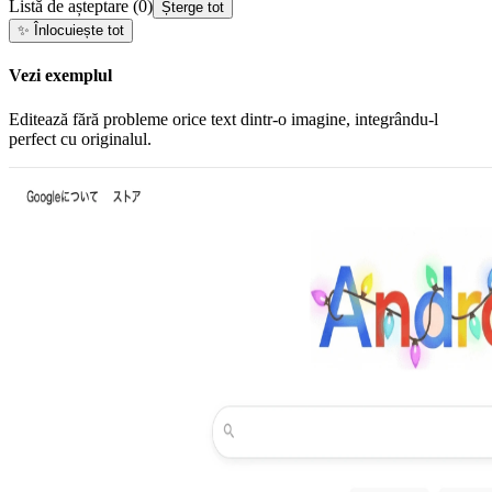
Listă de așteptare
(
0
)
Șterge tot
✨
Înlocuiește tot
Vezi exemplul
Editează fără probleme orice text dintr-o imagine, integrându-l
perfect cu originalul.