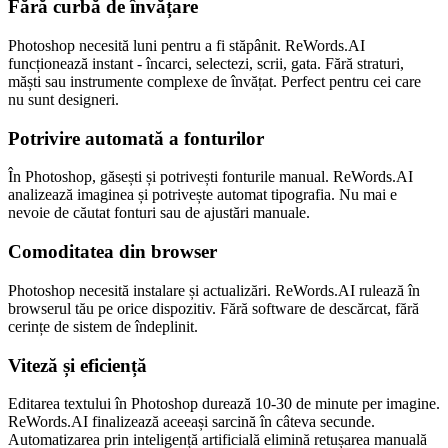
Fără curbă de învățare
Photoshop necesită luni pentru a fi stăpânit. ReWords.AI
funcționează instant - încarci, selectezi, scrii, gata. Fără straturi,
măști sau instrumente complexe de învățat. Perfect pentru cei care
nu sunt designeri.
Potrivire automată a fonturilor
În Photoshop, găsești și potrivești fonturile manual. ReWords.AI
analizează imaginea și potrivește automat tipografia. Nu mai e
nevoie de căutat fonturi sau de ajustări manuale.
Comoditatea din browser
Photoshop necesită instalare și actualizări. ReWords.AI rulează în
browserul tău pe orice dispozitiv. Fără software de descărcat, fără
cerințe de sistem de îndeplinit.
Viteză și eficiență
Editarea textului în Photoshop durează 10-30 de minute per imagine.
ReWords.AI finalizează aceeași sarcină în câteva secunde.
Automatizarea prin inteligență artificială elimină retușarea manuală