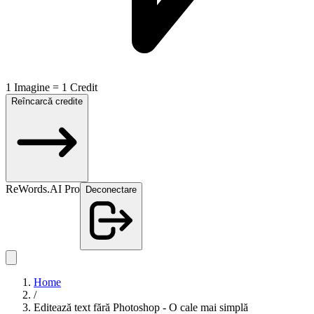
1 Imagine = 1 Credit
Reîncarcă credite
ReWords.AI Pro
Deconectare
Home
/
Editează text fără Photoshop - O cale mai simplă