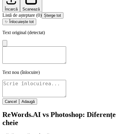
Încarcă
Scanează
Listă de așteptare
(
0
)
Șterge tot
✨
Înlocuiește tot
Text original (detectat)
Text nou (înlocuire)
Cancel
Adaugă
ReWords.AI vs Photoshop: Diferențe
cheie