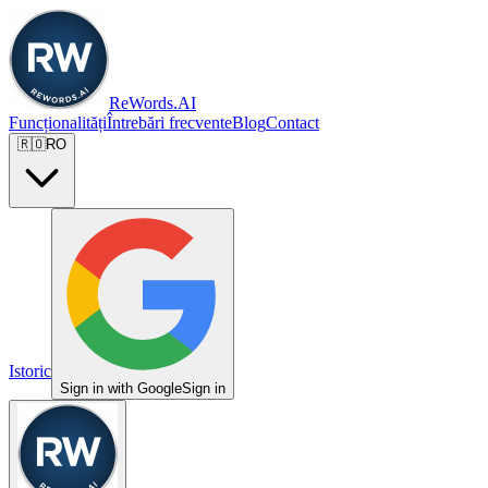
ReWords.AI
Funcționalități
Întrebări frecvente
Blog
Contact
🇷🇴
RO
Istoric
Sign in with Google
Sign in