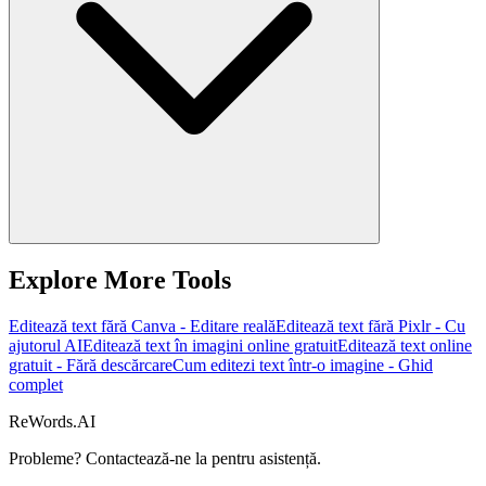
Explore More Tools
Editează text fără Canva - Editare reală
Editează text fără Pixlr - Cu
ajutorul AI
Editează text în imagini online gratuit
Editează text online
gratuit - Fără descărcare
Cum editezi text într-o imagine - Ghid
complet
ReWords.AI
Probleme? Contactează-ne la
pentru asistență.