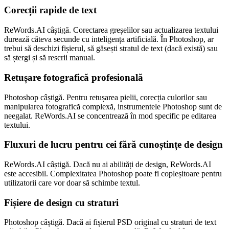
Corecții rapide de text
ReWords.AI câștigă. Corectarea greșelilor sau actualizarea textului
durează câteva secunde cu inteligența artificială. În Photoshop, ar
trebui să deschizi fișierul, să găsești stratul de text (dacă există) sau
să ștergi și să rescrii manual.
Retușare fotografică profesională
Photoshop câștigă. Pentru retușarea pielii, corecția culorilor sau
manipularea fotografică complexă, instrumentele Photoshop sunt de
neegalat. ReWords.AI se concentrează în mod specific pe editarea
textului.
Fluxuri de lucru pentru cei fără cunoștințe de design
ReWords.AI câștigă. Dacă nu ai abilități de design, ReWords.AI
este accesibil. Complexitatea Photoshop poate fi copleșitoare pentru
utilizatorii care vor doar să schimbe textul.
Fișiere de design cu straturi
Photoshop câștigă. Dacă ai fișierul PSD original cu straturi de text