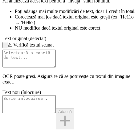
AI analizează acest text pentru a "învăța" stilul fontului.
Poți adăuga mai multe modificări de text,
doar 1 credit în total.
Corectează mai jos
dacă textul original este greșit
(ex. 'He11o'
→ 'Hello')
NU modifica
dacă textul original este corect
Text original (detectat)
⚠️
Verifică textul scanat
OCR poate greși. Asigură-te că se potrivește cu
textul din imagine
exact.
Text nou (înlocuire)
Adaugă