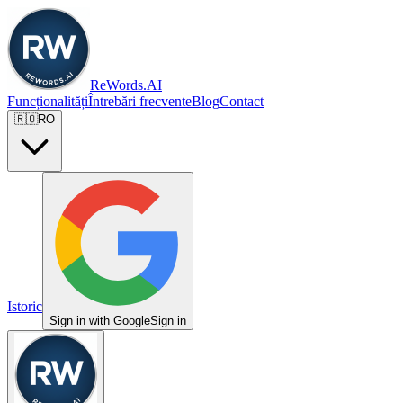
ReWords.AI
Funcționalități
Întrebări frecvente
Blog
Contact
🇷🇴
RO
Istoric
Sign in with Google
Sign in