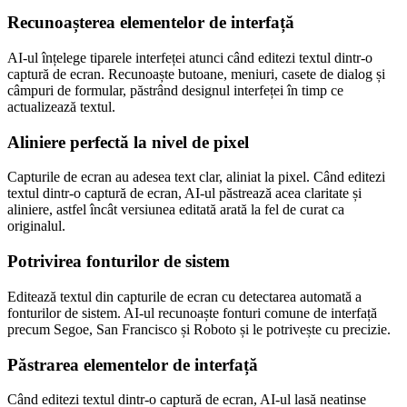
Recunoașterea elementelor de interfață
AI-ul înțelege tiparele interfeței atunci când editezi textul dintr-o
captură de ecran. Recunoaște butoane, meniuri, casete de dialog și
câmpuri de formular, păstrând designul interfeței în timp ce
actualizează textul.
Aliniere perfectă la nivel de pixel
Capturile de ecran au adesea text clar, aliniat la pixel. Când editezi
textul dintr-o captură de ecran, AI-ul păstrează acea claritate și
aliniere, astfel încât versiunea editată arată la fel de curat ca
originalul.
Potrivirea fonturilor de sistem
Editează textul din capturile de ecran cu detectarea automată a
fonturilor de sistem. AI-ul recunoaște fonturi comune de interfață
precum Segoe, San Francisco și Roboto și le potrivește cu precizie.
Păstrarea elementelor de interfață
Când editezi textul dintr-o captură de ecran, AI-ul lasă neatinse