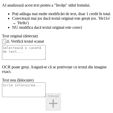
AI analizează acest text pentru a "învăța" stilul fontului.
Poți adăuga mai multe modificări de text,
doar 1 credit în total.
Corectează mai jos
dacă textul original este greșit
(ex. 'He11o'
→ 'Hello')
NU modifica
dacă textul original este corect
Text original (detectat)
⚠️
Verifică textul scanat
OCR poate greși. Asigură-te că se potrivește cu
textul din imagine
exact.
Text nou (înlocuire)
Adaugă