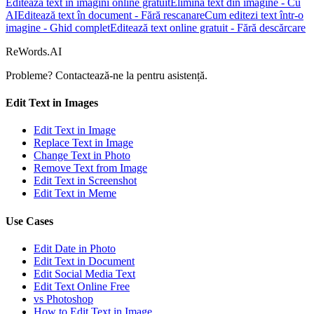
Editează text în imagini online gratuit
Elimină text din imagine - Cu
AI
Editează text în document - Fără rescanare
Cum editezi text într-o
imagine - Ghid complet
Editează text online gratuit - Fără descărcare
ReWords.AI
Probleme? Contactează-ne la
pentru asistență.
Edit Text in Images
Edit Text in Image
Replace Text in Image
Change Text in Photo
Remove Text from Image
Edit Text in Screenshot
Edit Text in Meme
Use Cases
Edit Date in Photo
Edit Text in Document
Edit Social Media Text
Edit Text Online Free
vs Photoshop
How to Edit Text in Image