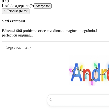
0 / 0
Listă de așteptare
(
0
)
Șterge tot
✨
Înlocuiește tot
Vezi exemplul
Editează fără probleme orice text dintr-o imagine, integrându-l
perfect cu originalul.